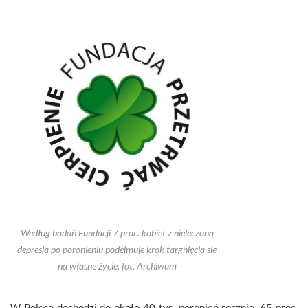
Według badań Fundacji 7 proc. kobiet z nieleczoną
depresją po poronieniu podejmuje krok targnięcia się
na własne życie. fot. Archiwum
W Polsce dochodzi do około 40 tys. poronień rocznie. 65 proc.