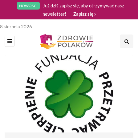
Już dziś zapisz się, aby otrzymywać nasz
NOWOŚĆ!
newsletter!
Zapisz się
8 sierpnia 2026