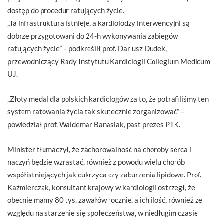
dostęp do procedur ratujących życie.
„Ta infrastruktura istnieje, a kardiolodzy interwencyjni są
dobrze przygotowani do 24-h wykonywania zabiegów
ratujących życie” – podkreślił prof. Dariusz Dudek,
przewodniczący Rady Instytutu Kardiologii Collegium Medicum
UJ.
„Złoty medal dla polskich kardiologów za to, że potrafiliśmy ten
system ratowania życia tak skutecznie zorganizować” –
powiedział prof. Waldemar Banasiak, past prezes PTK.
Minister tłumaczył, że zachorowalność na choroby serca i
naczyń będzie wzrastać, również z powodu wielu chorób
współistniejących jak cukrzyca czy zaburzenia lipidowe. Prof.
Kaźmierczak, konsultant krajowy w kardiologii ostrzegł, że
obecnie mamy 80 tys. zawałów rocznie, a ich ilość, również ze
względu na starzenie się społeczeństwa, w niedługim czasie