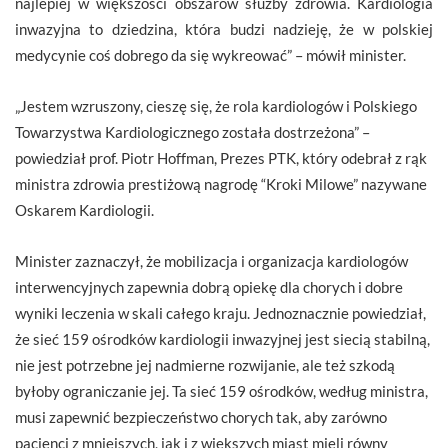
najlepiej w większości obszarów służby zdrowia. Kardiologia
inwazyjna to dziedzina, która budzi nadzieję, że w polskiej
medycynie coś dobrego da się wykreować” – mówił minister.
„Jestem wzruszony, cieszę się, że rola kardiologów i Polskiego
Towarzystwa Kardiologicznego została dostrzeżona” –
powiedział prof. Piotr Hoffman, Prezes PTK, który odebrał z rąk
ministra zdrowia prestiżową nagrodę “Kroki Milowe” nazywane
Oskarem Kardiologii.
Minister zaznaczył, że mobilizacja i organizacja kardiologów
interwencyjnych zapewnia dobrą opiekę dla chorych i dobre
wyniki leczenia w skali całego kraju. Jednoznacznie powiedział,
że sieć 159 ośrodków kardiologii inwazyjnej jest siecią stabilną,
nie jest potrzebne jej nadmierne rozwijanie, ale też szkodą
byłoby ograniczanie jej. Ta sieć 159 ośrodków, według ministra,
musi zapewnić bezpieczeństwo chorych tak, aby zarówno
pacjenci z mniejszych, jak i z większych miast mieli równy