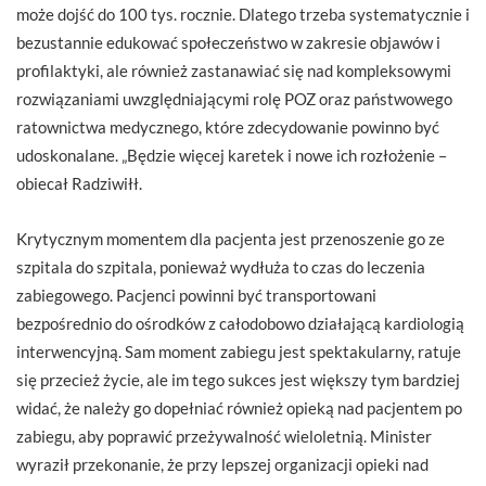
może dojść do 100 tys. rocznie. Dlatego trzeba systematycznie i
bezustannie edukować społeczeństwo w zakresie objawów i
profilaktyki, ale również zastanawiać się nad kompleksowymi
rozwiązaniami uwzględniającymi rolę POZ oraz państwowego
ratownictwa medycznego, które zdecydowanie powinno być
udoskonalane. „Będzie więcej karetek i nowe ich rozłożenie –
obiecał Radziwiłł.
Krytycznym momentem dla pacjenta jest przenoszenie go ze
szpitala do szpitala, ponieważ wydłuża to czas do leczenia
zabiegowego. Pacjenci powinni być transportowani
bezpośrednio do ośrodków z całodobowo działającą kardiologią
interwencyjną. Sam moment zabiegu jest spektakularny, ratuje
się przecież życie, ale im tego sukces jest większy tym bardziej
widać, że należy go dopełniać również opieką nad pacjentem po
zabiegu, aby poprawić przeżywalność wieloletnią. Minister
wyraził przekonanie, że przy lepszej organizacji opieki nad