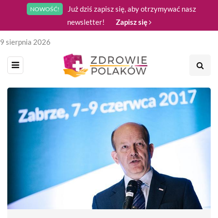
Już dziś zapisz się, aby otrzymywać nasz
NOWOŚĆ!
newsletter!
Zapisz się
9 sierpnia 2026