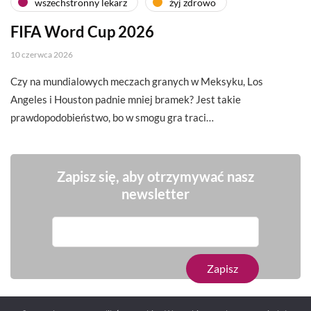
wszechstronny lekarz
żyj zdrowo
FIFA Word Cup 2026
10 czerwca 2026
Czy na mundialowych meczach granych w Meksyku, Los
Angeles i Houston padnie mniej bramek? Jest takie
prawdopodobieństwo, bo w smogu gra traci…
Zapisz się, aby otrzymywać nasz
newsletter