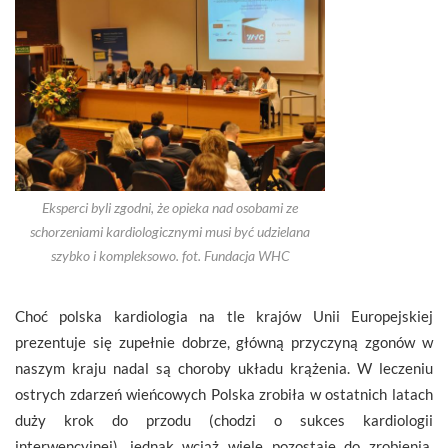
Eksperci byli zgodni, że opieka nad osobami ze
schorzeniami kardiologicznymi musi być udzielana
szybko i kompleksowo. fot. Fundacja WHC
Choć polska kardiologia na tle krajów Unii Europejskiej
prezentuje się zupełnie dobrze, główną przyczyną zgonów w
naszym kraju nadal są choroby układu krążenia. W leczeniu
ostrych zdarzeń wieńcowych Polska zrobiła w ostatnich latach
duży krok do przodu (chodzi o sukces kardiologii
interwencyjnej), jednak wciąż wiele pozostaje do zrobienia.