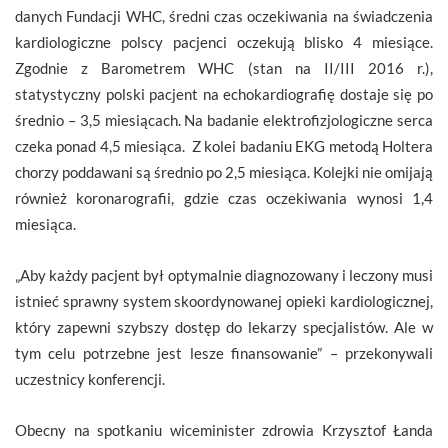
danych Fundacji WHC, średni czas oczekiwania na świadczenia
kardiologiczne polscy pacjenci oczekują blisko 4 miesiące.
Zgodnie z Barometrem WHC (stan na II/III 2016 r.),
statystyczny polski pacjent na echokardiografię dostaje się po
średnio – 3,5 miesiącach. Na badanie elektrofizjologiczne serca
czeka ponad 4,5 miesiąca. Z kolei badaniu EKG metodą Holtera
chorzy poddawani są średnio po 2,5 miesiąca. Kolejki nie omijają
również koronarografii, gdzie czas oczekiwania wynosi 1,4
miesiąca.
„Aby każdy pacjent był optymalnie diagnozowany i leczony musi
istnieć sprawny system skoordynowanej opieki kardiologicznej,
który zapewni szybszy dostęp do lekarzy specjalistów. Ale w
tym celu potrzebne jest lesze finansowanie” – przekonywali
uczestnicy konferencji.
Obecny na spotkaniu wiceminister zdrowia Krzysztof Łanda