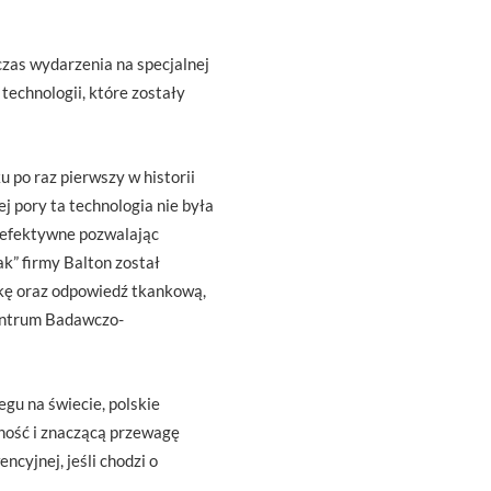
czas wydarzenia na specjalnej
 technologii, które zostały
 po raz pierwszy w historii
j pory ta technologia nie była
j efektywne pozwalając
k” firmy Balton został
kę oraz odpowiedź tkankową,
Centrum Badawczo-
gu na świecie, polskie
ność i znaczącą przewagę
cyjnej, jeśli chodzi o