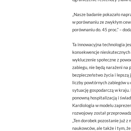
„Nasze badanie pokazało napra
w porównaniu ze zwykłym cewni
porównaniu do. 45 proc.” – dod
Ta innowacyjna technologia jes
konsekwencje nieskutecznych 
wykluczenie społeczne z powod
zabiegu, nie będą narażeni na
bezpieczeństwo życia i lepszą 
liczby powtórnych zabiegów u d
sytuację gospodarczą w kraju.
ponowną hospitalizacją i świa
Kardiologia w modelu zapreze
rozwojowy został przeprowadz
„Ten dorobek pozostanie już z 
naukowców, ale także i tym, ż