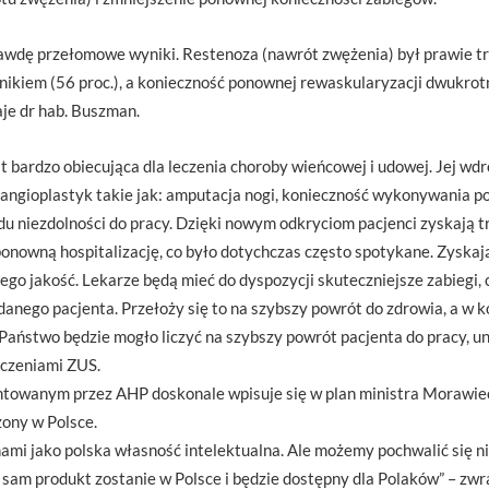
wdę przełomowe wyniki. Restenoza (nawrót zwężenia) był prawie trz
kiem (56 proc.), a konieczność ponownej rewaskularyzacji dwukrotn
aje dr hab. Buszman.
t bardzo obiecująca dla leczenia choroby wieńcowej i udowej. Jej wd
angioplastyk takie jak: amputacja nogi, konieczność wykonywania 
u niezdolności do pracy. Dzięki nowym odkryciom pacjenci zyskają t
 ponowną hospitalizację, co było dotychczas często spotykane. Zyska
jego jakość. Lekarze będą mieć do dyspozycji skuteczniejsze zabiegi,
anego pacjenta. Przełoży się to na szybszy powrót do zdrowia, a w k
 Państwo będzie mogło liczyć na szybszy powrót pacjenta do pracy, 
dczeniami ZUS.
ntowanym przez AHP doskonale wpisuje się w plan ministra Morawie
ony w Polsce.
nami jako polska własność intelektualna. Ale możemy pochwalić się n
e sam produkt zostanie w Polsce i będzie dostępny dla Polaków” – zw