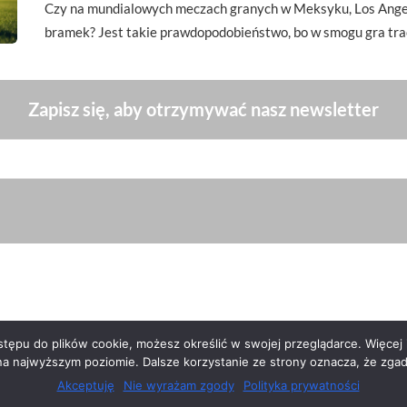
Czy na mundialowych meczach granych w Meksyku, Los Angel
bramek? Jest takie prawdopodobieństwo, bo w smogu gra tra
Zapisz się, aby otrzymywać nasz newsletter
ępu do plików cookie, możesz określić w swojej przeglądarce. Więcej i
na najwyższym poziomie. Dalsze korzystanie ze strony oznacza, że zgadz
Akceptuję
Nie wyrażam zgody
Polityka prywatności