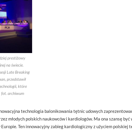
ziej prestiżowy
nej na świecie.
esji Late Breaking
zman, przedstawił
echnologii, które
 fot. archiwum
innowacyjna technologia balonikowania tętnic udowych zaprezentowa
zez młodych polskich naukowców i kardiologów. Ma ona szansę być 
 w Europie. Ten innowacyjny zabieg kardiologiczny z użyciem polskiej