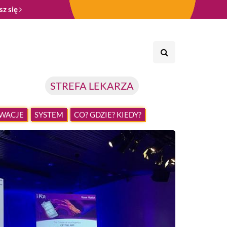
sz się
STREFA LEKARZA
WACJE
SYSTEM
CO? GDZIE? KIEDY?