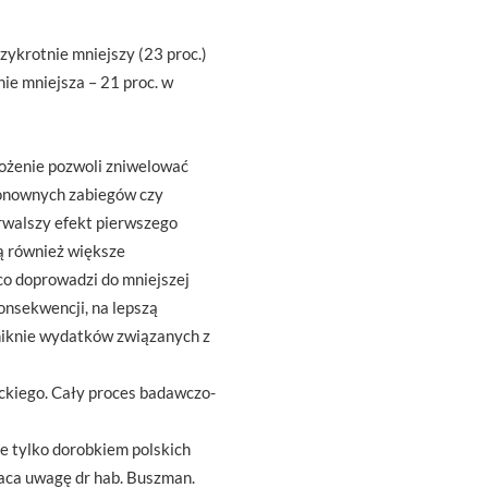
ykrotnie mniejszy (23 proc.)
ie mniejsza – 21 proc. w
rożenie pozwoli zniwelować
ponownych zabiegów czy
rwalszy efekt pierwszego
ją również większe
 co doprowadzi do mniejszej
onsekwencji, na lepszą
uniknie wydatków związanych z
ckiego. Cały proces badawczo-
ie tylko dorobkiem polskich
raca uwagę dr hab. Buszman.