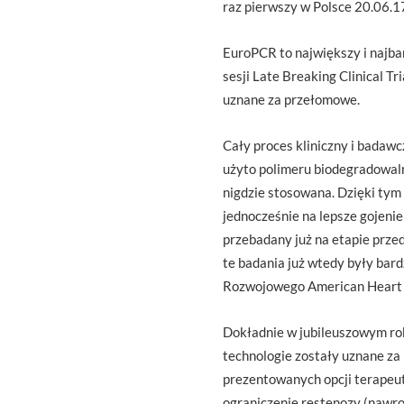
raz pierwszy w Polsce 20.06.1
EuroPCR to największy i najbar
sesji Late Breaking Clinical Tr
uznane za przełomowe.
Cały proces kliniczny i badaw
użyto polimeru biodegradowalne
nigdzie stosowana. Dzięki tym
jednocześnie na lepsze gojeni
przebadany już na etapie prz
te badania już wtedy były bar
Rozwojowego American Heart 
Dokładnie w jubileuszowym rok
technologie zostały uznane z
prezentowanych opcji terapeut
ograniczenie restenozy (nawro