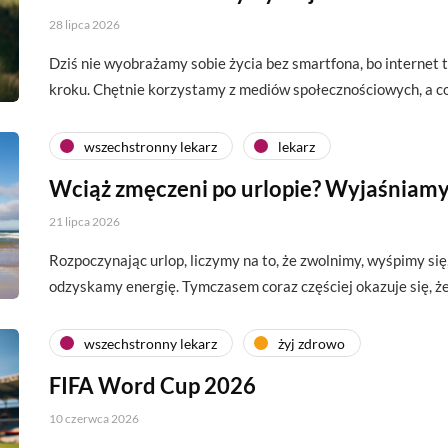
28 lipca 2026
Dziś nie wyobrażamy sobie życia bez smartfona, bo interne
kroku. Chętnie korzystamy z mediów społecznościowych, a c
wszechstronny lekarz
lekarz
Wciąż zmęczeni po urlopie? Wyjaśniamy
21 lipca 2026
Rozpoczynając urlop, liczymy na to, że zwolnimy, wyśpimy si
odzyskamy energię. Tymczasem coraz częściej okazuje się, 
wszechstronny lekarz
żyj zdrowo
FIFA Word Cup 2026
10 czerwca 2026