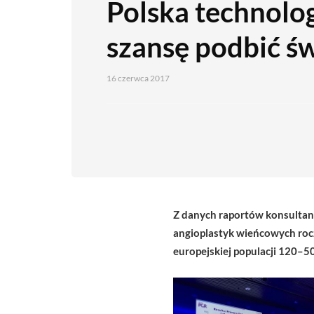
Polska technolo
szansę podbić ś
16 czerwca 2017
Z danych raportów konsultan
angioplastyk wieńcowych roc
europejskiej populacji 120–5