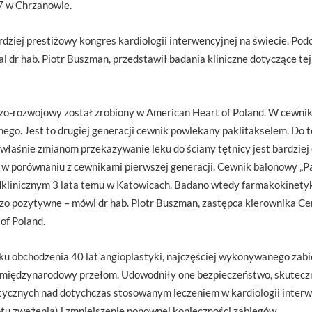
7 w Chrzanowie.
dziej prestiżowy kongres kardiologii interwencyjnej na świecie. Pod
ial dr hab. Piotr Buszman, przedstawił badania kliniczne dotyczące tej
czo-rozwojowy został zrobiony w American Heart of Poland. W cewniku
go. Jest to drugiej generacji cewnik powlekany paklitakselem. Do te
 właśnie zmianom przekazywanie leku do ściany tętnicy jest bardzie
e w porównaniu z cewnikami pierwszej generacji. Cewnik balonowy „Pa
edklinicznym 3 lata temu w Katowicach. Badano wtedy farmakokinety
dzo pozytywne – mówi dr hab. Piotr Buszman, zastępca kierownika 
of Poland.
u obchodzenia 40 lat angioplastyki, najczęściej wykonywanego zabie
a międzynarodowy przełom. Udowodniły one bezpieczeństwo, skutecz
ycznych nad dotychczas stosowanym leczeniem w kardiologii interwen
tu zwężenia) i zmniejszenie ponownej konieczności zabiegów.