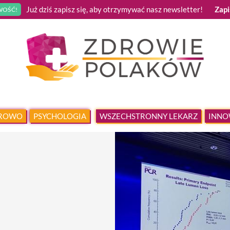
Już dziś zapisz się, aby otrzymywać nasz newsletter!
Zapi
OŚĆ!
DROWO
PSYCHOLOGIA
WSZECHSTRONNY LEKARZ
INNO