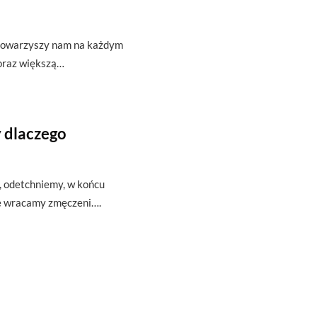
t towarzyszy nam na każdym
oraz większą…
 dlaczego
ę, odetchniemy, w końcu
że wracamy zmęczeni….