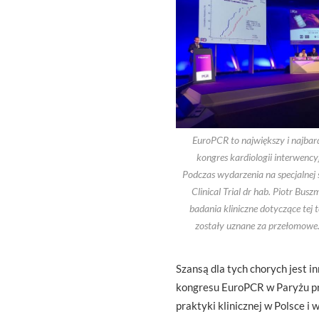
EuroPCR to największy i najbard
kongres kardiologii interwencyj
Podczas wydarzenia na specjalnej s
Clinical Trial dr hab. Piotr Bus
badania kliniczne dotyczące tej t
zostały uznane za przełomowe.
Szansą dla tych chorych jest 
kongresu EuroPCR w Paryżu pr
praktyki klinicznej w Polsce i