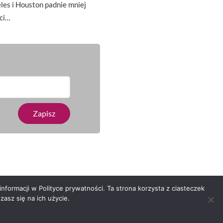
es i Houston padnie mniej
ci…
nformacji w Polityce prywatności. Ta strona korzysta z ciasteczek
asz się na ich użycie.