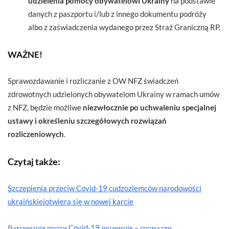
udzielenia pomocy obywatelowi Ukrainy
na podstawie
danych z paszportu i/lub z innego dokumentu podróży
albo z zaświadczenia wydanego przez Straż Graniczną RP.
WAŻNE!
Sprawozdawanie i rozliczanie z OW NFZ świadczeń
zdrowotnych udzielonych obywatelom Ukrainy w ramach umów
z NFZ, będzie możliwe
niezwłocznie po uchwaleniu specjalnej
ustawy i określeniu szczegółowych rozwiązań
rozliczeniowych
.
Czytaj także:
Szczepienia przeciw Covid-19 cudzoziemców narodowości
ukraińskiej
otwiera się w nowej karcie
Вакцинація проти Covid-19 іноземців – громадян