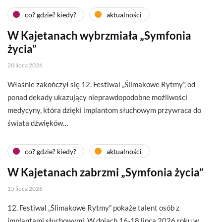
co? gdzie? kiedy?
aktualności
W Kajetanach wybrzmiała „Symfonia
życia”
20 lipca 2026
Właśnie zakończył się 12. Festiwal „Ślimakowe Rytmy”, od
ponad dekady ukazujący nieprawdopodobne możliwości
medycyny, która dzięki implantom słuchowym przywraca do
świata dźwięków…
co? gdzie? kiedy?
aktualności
W Kajetanach zabrzmi „Symfonia życia”
15 lipca 2026
12. Festiwal „Ślimakowe Rytmy” pokaże talent osób z
implantami słuchowymi. W dniach 16-18 lipca 2026 roku w