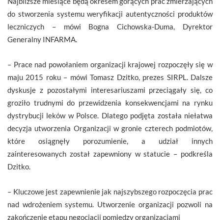
Najbliższe miesiące będą okresem gorących prac zmierzających
do stworzenia systemu weryfikacji autentyczności produktów
leczniczych – mówi Bogna Cichowska-Duma, Dyrektor
Generalny INFARMA.
– Prace nad powołaniem organizacji krajowej rozpoczęły się w
maju 2015 roku – mówi Tomasz Dzitko, prezes SIRPL. Dalsze
dyskusje z pozostałymi interesariuszami przeciągały się, co
groziło trudnymi do przewidzenia konsekwencjami na rynku
dystrybucji leków w Polsce. Dlatego podjęta została niełatwa
decyzja utworzenia Organizacji w gronie czterech podmiotów,
które osiągnęły porozumienie, a udział innych
zainteresowanych został zapewniony w statucie – podkreśla
Dzitko.
– Kluczowe jest zapewnienie jak najszybszego rozpoczęcia prac
nad wdrożeniem systemu. Utworzenie organizacji pozwoli na
zakończenie etapu negocjacji pomiędzy organizacjami