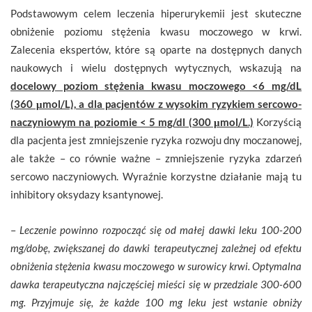
Podstawowym celem leczenia hiperurykemii jest skuteczne
obniżenie poziomu stężenia kwasu moczowego w krwi.
Zalecenia ekspertów, które są oparte na dostępnych danych
naukowych i wielu dostępnych wytycznych, wskazują na
docelowy poziom stężenia kwasu moczowego <6 mg/dL
(360 μmol/L), a dla pacjentów z wysokim ryzykiem sercowo-
naczyniowym na poziomie < 5 mg/dl (300 μmol/L.)
Korzyścią
dla pacjenta jest zmniejszenie ryzyka rozwoju dny moczanowej,
ale także – co równie ważne – zmniejszenie ryzyka zdarzeń
sercowo naczyniowych. Wyraźnie korzystne działanie mają tu
inhibitory oksydazy ksantynowej.
–
Leczenie powinno rozpocząć się od małej dawki leku 100-200
mg/dobę, zwiększanej do dawki terapeutycznej zależnej od efektu
obniżenia stężenia kwasu moczowego w surowicy krwi. Optymalna
dawka terapeutyczna najczęściej mieści się w przedziale 300-600
mg. Przyjmuje się, że każde 100 mg leku jest wstanie obniży