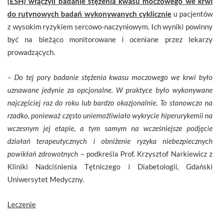
(ESH) włączyli badanie stężenia kwasu moczowego we krwi
do rutynowych badań wykonywanych cyklicznie
u pacjentów
z wysokim ryzykiem sercowo-naczyniowym. Ich wyniki powinny
być na bieżąco monitorowane i oceniane przez lekarzy
prowadzących.
– Do tej pory badanie stężenia kwasu moczowego we krwi było
uznawane jedynie za opcjonalne. W praktyce było wykonywane
najczęściej raz do roku lub bardzo okazjonalnie. To stanowczo na
rzadko, ponieważ często uniemożliwiało wykrycie hiperurykemii na
wczesnym jej etapie, a tym samym na wcześniejsze podjęcie
działań terapeutycznych i obniżenie ryzyka niebezpiecznych
powikłań zdrowotnych
– podkreśla Prof. Krzysztof Narkiewicz z
Kliniki Nadciśnienia Tętniczego i Diabetologii, Gdański
Uniwersytet Medyczny.
Leczenie