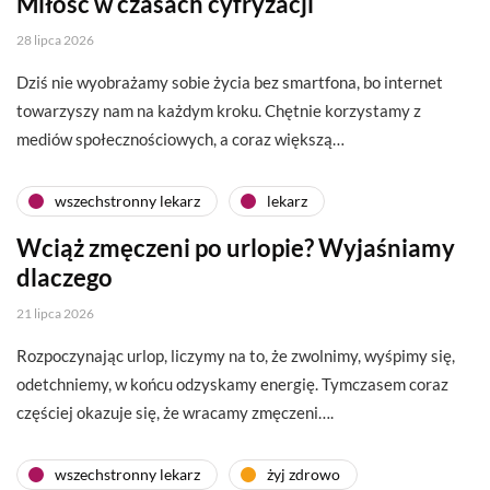
Miłość w czasach cyfryzacji
28 lipca 2026
Dziś nie wyobrażamy sobie życia bez smartfona, bo internet
towarzyszy nam na każdym kroku. Chętnie korzystamy z
mediów społecznościowych, a coraz większą…
wszechstronny lekarz
lekarz
Wciąż zmęczeni po urlopie? Wyjaśniamy
dlaczego
21 lipca 2026
Rozpoczynając urlop, liczymy na to, że zwolnimy, wyśpimy się,
odetchniemy, w końcu odzyskamy energię. Tymczasem coraz
częściej okazuje się, że wracamy zmęczeni….
wszechstronny lekarz
żyj zdrowo