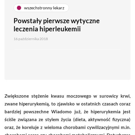
wszechstronny lekarz
Powstały pierwsze wytyczne
leczenia hiperleukemii
16 października 2018
Zwiększone stężenie kwasu moczowego w surowicy krwi,
zwane hiperurykemią, to zjawisko w ostatnich czasach coraz
bardziej powszechne Wiadomo już, że hiperurykemia jest
ściśle związana ze stylem życia (dieta, aktywność fizyczna)
oraz, że koreluje z wieloma chorobami cywilizacyjnymi m.in.
chorobami serca czy chorobami metabolicznymi. Dotychczas