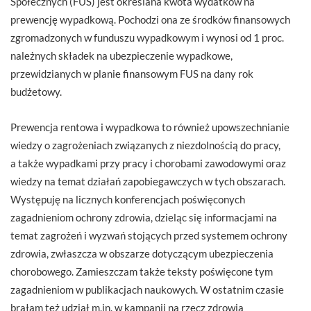
Społecznych (FUS) jest określana kwota wydatków na
prewencję wypadkową. Pochodzi ona ze środków finansowych
zgromadzonych w funduszu wypadkowym i wynosi od 1 proc.
należnych składek na ubezpieczenie wypadkowe,
przewidzianych w planie finansowym FUS na dany rok
budżetowy.
Prewencja rentowa i wypadkowa to również upowszechnianie
wiedzy o zagrożeniach związanych z niezdolnością do pracy,
a także wypadkami przy pracy i chorobami zawodowymi oraz
wiedzy na temat działań zapobiegawczych w tych obszarach.
Występuję na licznych konferencjach poświęconych
zagadnieniom ochrony zdrowia, dzieląc się informacjami na
temat zagrożeń i wyzwań stojących przed systemem ochrony
zdrowia, zwłaszcza w obszarze dotyczącym ubezpieczenia
chorobowego. Zamieszczam także teksty poświęcone tym
zagadnieniom w publikacjach naukowych. W ostatnim czasie
brałam też udział m.in. w kampanii na rzecz zdrowia