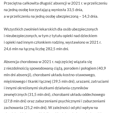
Przeciętna całkowita długość absencji w 2021 r. w przeliczeniu
na jedną osobę korzystającą wyniosła 33,5 dnia,
a w przeliczeniu na jedną osobę ubezpieczoną – 14,3 dnia.
Wszystkich zwolnień lekarskich dla osób ubezpieczonych
i nieubezpieczonych, w tym z tytułu opieki nad dzieckiem
i opieki nad innym członkiem rodziny, wystawiono w 2021 r.
24,6 mln na łączną liczbę 282,5 mln dni.
Absencja chorobowa w 2021 r. najczęściej wiązała się
z niezdolnością spowodowaną ciążą, porodem i połogiem (40,9
mln dni absencji), chorobami układu kostno-stawowego,
mięśniowego i tkanki łącznej (39,5 mln dni), urazami, zatruciami
i innymi określonymi skutkami działania czynników
zewnętrznych (31,5 mln dni), chorobami układu oddechowego
(27,8 mln dni) oraz zaburzeniami psychicznymi i zaburzeniami
zachowania (25,2 mln dni). W zależności od płci wpływ na