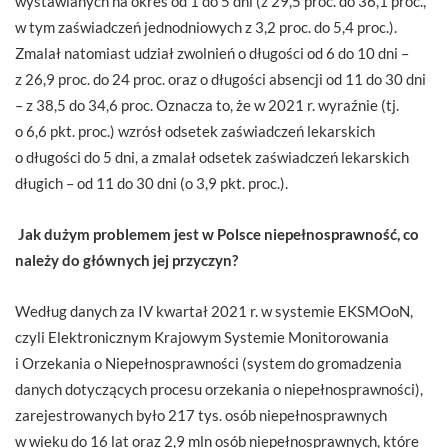
wystawianych na okres od 1 do 5 dni (z 29,5 proc. do 36,1 proc.,
w tym zaświadczeń jednodniowych z 3,2 proc. do 5,4 proc.).
Zmalał natomiast udział zwolnień o długości od 6 do 10 dni –
z 26,9 proc. do 24 proc. oraz o długości absencji od 11 do 30 dni
– z 38,5 do 34,6 proc. Oznacza to, że w 2021 r. wyraźnie (tj.
o 6,6 pkt. proc.) wzrósł odsetek zaświadczeń lekarskich
o długości do 5 dni, a zmalał odsetek zaświadczeń lekarskich
długich – od 11 do 30 dni (o 3,9 pkt. proc.).
Jak dużym problemem jest w Polsce niepełnosprawność, co
należy do głównych jej przyczyn?
Według danych za IV kwartał 2021 r. w systemie EKSMOoN,
czyli Elektronicznym Krajowym Systemie Monitorowania
i Orzekania o Niepełnosprawności (system do gromadzenia
danych dotyczących procesu orzekania o niepełnosprawności),
zarejestrowanych było 217 tys. osób niepełnosprawnych
w wieku do 16 lat oraz 2,9 mln osób niepełnosprawnych, które