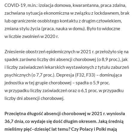
COVID-19, m.in.: izolacja domowa, kwarantanna, praca zdalna,
zachwiana sytuacja ekonomiczna w związku z lockdawnem, brak
lub ograniczenie osobistego kontaktu z drugim człowiekiem,
zmiana stylu życia (praca, nauka w domu). Było to widoczne
w liczbie zwolnień w 2020 r.
Zniesienie obostrzeń epidemicznych w 2021 r. przełożyło się na
spadek zarówno liczby dni absencji chorobowej (o 8,9 proc.), jak
i liczby zaświadczeń lekarskich wystawionych z tytułu zaburzeń
psychicznych (o 7,7 proc.). Depresja (F32, F33) – dominująca
jednostka w tej grupie chorobowej – spadła o 5,9 proc.
w przypadku liczby zaświadczeń oraz o 6,1 proc. w przypadku
liczby dni absencji chorobowej.
Przeciętna długość absencji chorobowej w 2021 r. wyniosła
36,7 dnia, co wydaje się dość długim okresem. Jaką średnią
mieliśmy pięć–dziesięć lat temu? Czy Polacy i Polki mają