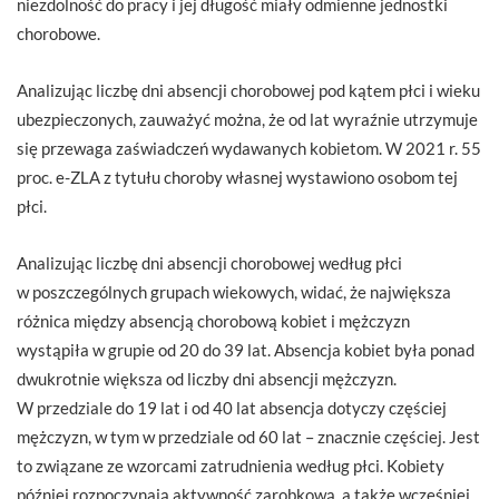
niezdolność do pracy i jej długość miały odmienne jednostki
chorobowe.
Analizując liczbę dni absencji chorobowej pod kątem płci i wieku
ubezpieczonych, zauważyć można, że od lat wyraźnie utrzymuje
się przewaga zaświadczeń wydawanych kobietom. W 2021 r. 55
proc. e-ZLA z tytułu choroby własnej wystawiono osobom tej
płci.
Analizując liczbę dni absencji chorobowej według płci
w poszczególnych grupach wiekowych, widać, że największa
różnica między absencją chorobową kobiet i mężczyzn
wystąpiła w grupie od 20 do 39 lat. Absencja kobiet była ponad
dwukrotnie większa od liczby dni absencji mężczyzn.
W przedziale do 19 lat i od 40 lat absencja dotyczy częściej
mężczyzn, w tym w przedziale od 60 lat – znacznie częściej. Jest
to związane ze wzorcami zatrudnienia według płci. Kobiety
później rozpoczynają aktywność zarobkową, a także wcześniej