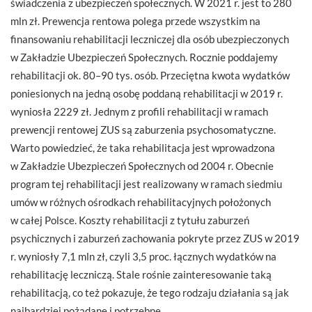
świadczenia z ubezpieczeń społecznych. W 2021 r. jest to 280
mln zł. Prewencja rentowa polega przede wszystkim na
finansowaniu rehabilitacji leczniczej dla osób ubezpieczonych
w Zakładzie Ubezpieczeń Społecznych. Rocznie poddajemy
rehabilitacji ok. 80–90 tys. osób. Przeciętna kwota wydatków
poniesionych na jedną osobę poddaną rehabilitacji w 2019 r.
wyniosła 2229 zł. Jednym z profili rehabilitacji w ramach
prewencji rentowej ZUS są zaburzenia psychosomatyczne.
Warto powiedzieć, że taka rehabilitacja jest wprowadzona
w Zakładzie Ubezpieczeń Społecznych od 2004 r. Obecnie
program tej rehabilitacji jest realizowany w ramach siedmiu
umów w różnych ośrodkach rehabilitacyjnych położonych
w całej Polsce. Koszty rehabilitacji z tytułu zaburzeń
psychicznych i zaburzeń zachowania pokryte przez ZUS w 2019
r. wyniosły 7,1 mln zł, czyli 3,5 proc. łącznych wydatków na
rehabilitację leczniczą. Stale rośnie zainteresowanie taką
rehabilitacją, co też pokazuje, że tego rodzaju działania są jak
najbardziej pożądane i potrzebne.