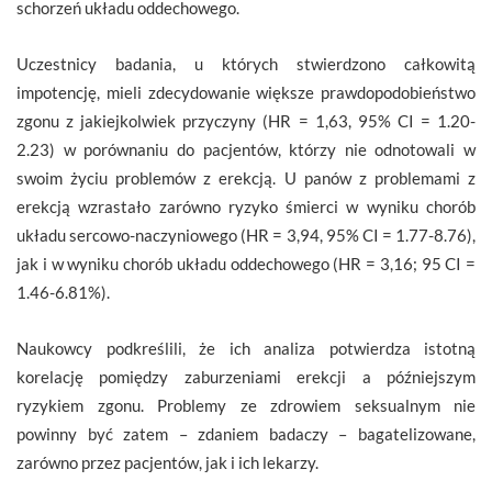
schorzeń układu oddechowego.
Uczestnicy badania, u których stwierdzono całkowitą
impotencję, mieli zdecydowanie większe prawdopodobieństwo
zgonu z jakiejkolwiek przyczyny (HR = 1,63, 95% CI = 1.20-
2.23) w porównaniu do pacjentów, którzy nie odnotowali w
swoim życiu problemów z erekcją. U panów z problemami z
erekcją wzrastało zarówno ryzyko śmierci w wyniku chorób
układu sercowo-naczyniowego (HR = 3,94, 95% CI = 1.77-8.76),
jak i w wyniku chorób układu oddechowego (HR = 3,16; 95 CI =
1.46-6.81%).
Naukowcy podkreślili, że ich analiza potwierdza istotną
korelację pomiędzy zaburzeniami erekcji a późniejszym
ryzykiem zgonu. Problemy ze zdrowiem seksualnym nie
powinny być zatem – zdaniem badaczy – bagatelizowane,
zarówno przez pacjentów, jak i ich lekarzy.