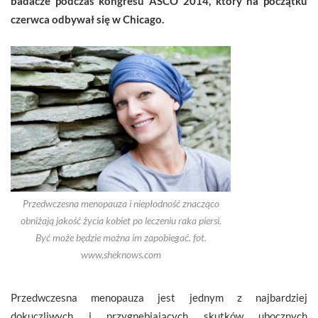
badacze podczas kongresu ASCO 2014, który na początku
czerwca odbywał się w Chicago.
Przedwczesna menopauza i niepłodność znacząco
obniżają jakość życia kobiet po leczeniu raka piersi.
Być może będzie można im zapobiegać. fot.
www,sheknows.com
Przedwczesna menopauza jest jednym z najbardziej
dokuczliwych i przygnębiających skutków ubocznych