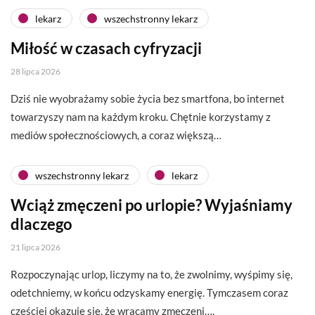
lekarz
wszechstronny lekarz
Miłość w czasach cyfryzacji
28 lipca 2026
Dziś nie wyobrażamy sobie życia bez smartfona, bo internet
towarzyszy nam na każdym kroku. Chętnie korzystamy z
mediów społecznościowych, a coraz większą…
wszechstronny lekarz
lekarz
Wciąż zmęczeni po urlopie? Wyjaśniamy
dlaczego
21 lipca 2026
Rozpoczynając urlop, liczymy na to, że zwolnimy, wyśpimy się,
odetchniemy, w końcu odzyskamy energię. Tymczasem coraz
częściej okazuje się, że wracamy zmęczeni….