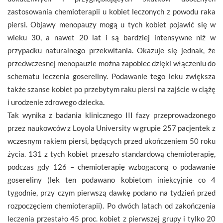
zastosowania chemioterapii u kobiet leczonych z powodu raka
piersi. Objawy menopauzy mogą u tych kobiet pojawić się w
wieku 30, a nawet 20 lat i są bardziej intensywne niż w
przypadku naturalnego przekwitania. Okazuje się jednak, że
przedwczesnej menopauzie można zapobiec dzięki włączeniu do
schematu leczenia gosereliny. Podawanie tego leku zwiększa
także szanse kobiet po przebytym raku piersi na zajście w ciążę
i urodzenie zdrowego dziecka.
Tak wynika z badania klinicznego III fazy przeprowadzonego
przez naukowców z Loyola University w grupie 257 pacjentek z
wczesnym rakiem piersi, będących przed ukończeniem 50 roku
życia. 131 z tych kobiet przeszło standardową chemioterapię,
podczas gdy 126 – chemioterapię wzbogaconą o podawanie
gosereliny (lek ten podawano kobietom iniekcyjnie co 4
tygodnie, przy czym pierwszą dawkę podano na tydzień przed
rozpoczęciem chemioterapii). Po dwóch latach od zakończenia
leczenia przestało 45 proc. kobiet z pierwszej grupy i tylko 20