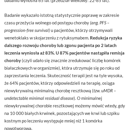
badaniu wynosiła 65 lat (przedział wiekowy: 22-85 lat).
Badanie wykazało istotną statystycznie poprawę w zakresie
czasu przeżycia wolnego od postępu choroby
(ang. PFS –
progression-free survival)
u pacjentów, którzy otrzymywali
wenetoklaks w skojarzeniu z rytuksymabem.
Redukcja ryzyka
dalszego rozwoju choroby lub zgonu pacjenta po 2 latach
leczenia wyniosła
aż 83%.
U 87% pacjentów nastąpiła remisja
choroby
(czyli udało się znacznie zredukować liczbę komórek
białaczkowych w organizmie), która utrzymuje się po roku od
zaprzestania leczenia. Skuteczność terapii jest na tyle wysoka,
że 64% pacjentów, którzy odpowiedzieli na terapię, osiąga
niewykrywalną minimalną chorobę resztkową (
tzw. uMDR –
undetectable minimal residual disease
). O minimalnej
niewykrywalnej chorobie resztkowej możemy mówić wtedy, gdy
na 10 000 białych krwinek, pozostających we krwi lub szpiku
kostnym po leczeniu występuje mniej niż 1 komórka
nowotworowa.