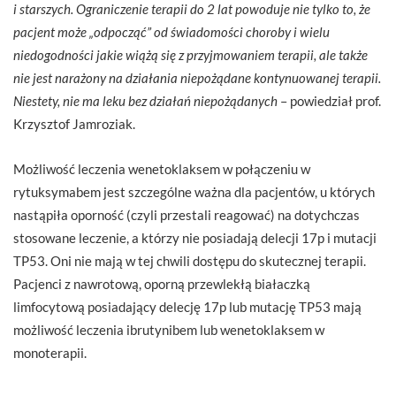
i starszych. Ograniczenie terapii do 2 lat powoduje nie tylko to, że
pacjent może „odpocząć” od świadomości choroby i wielu
niedogodności jakie wiążą się z przyjmowaniem terapii, ale także
nie jest narażony na działania niepożądane kontynuowanej terapii.
Niestety, nie ma leku bez działań niepożądanych
– powiedział prof.
Krzysztof Jamroziak.
Możliwość leczenia wenetoklaksem w połączeniu w
rytuksymabem jest szczególne ważna dla pacjentów, u których
nastąpiła oporność (czyli przestali reagować) na dotychczas
stosowane leczenie, a którzy nie posiadają delecji 17p i mutacji
TP53. Oni nie mają w tej chwili dostępu do skutecznej terapii.
Pacjenci z nawrotową, oporną przewlekłą białaczką
limfocytową posiadający delecję 17p lub mutację TP53 mają
możliwość leczenia ibrutynibem lub wenetoklaksem w
monoterapii.