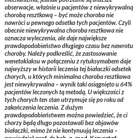
obserwacje, właśnie u pacjentów z niewykrywalną
chorobą resztkową – być może choroba nie
nawróci u pewnego odsetka tych pacjentów. Czyli
obecnie niewykrywalna choroba resztkowa nie
oznacza wyleczenia, ale daje największe
prawdopodobieństwo długiego czasu bez nawrotu
choroby. Należy podkreślić, że zastosowanie
wenetoklaksu w połączeniu z rytuksymabem daje
najwyższy w historii leczenia tej białaczki odsetek
chorych, u których minimalna choroba resztkowa
jest niewykrywalna – wynik taki osiągnięto u 64%
pacjentów leczonych tą metodą. U większości z
tych chorych ten stan utrzymuje się po roku od
zakończenia leczenia. Z dużym
prawdopodobieństwem można powiedzieć, że ci
chorzy będą długo pozostawali bez objawów
białaczki, mimo że nie kontynuują leczenia
–
powiedział
prof. dr hab. n. med. Krzysztof