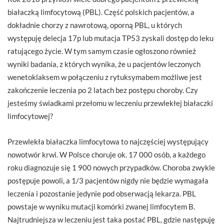
białaczką limfocytową (PBL). Część polskich pacjentów, a
dokładnie chorzy z nawrotową, oporną PBL, u których
występuję delecja 17p lub mutacja TP53 zyskali dostęp do leku
ratującego życie. W tym samym czasie ogłoszono również
wyniki badania, z których wynika, że u pacjentów leczonych
wenetoklaksem w połączeniu z rytuksymabem możliwe jest
zakończenie leczenia po 2 latach bez postępu choroby. Czy
jesteśmy świadkami przełomu w leczeniu przewlekłej białaczki
limfocytowej?
Przewlekła białaczka limfocytowa to najczęściej występujący
nowotwór krwi. W Polsce choruje ok. 17 000 osób, a każdego
roku diagnozuje się 1 900 nowych przypadków. Choroba zwykle
postępuje powoli, a 1/3 pacjentów nigdy nie będzie wymagała
leczenia i pozostanie jedynie pod obserwacją lekarza. PBL
powstaje w wyniku mutacji komórki zwanej limfocytem B.
Najtrudniejsza w leczeniu jest taka postać PBL, gdzie następuję