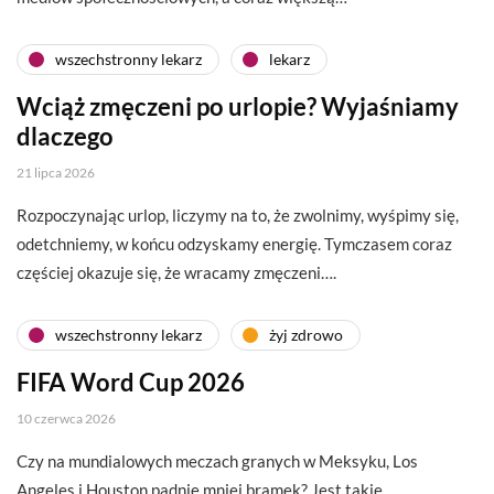
wszechstronny lekarz
lekarz
Wciąż zmęczeni po urlopie? Wyjaśniamy
dlaczego
21 lipca 2026
Rozpoczynając urlop, liczymy na to, że zwolnimy, wyśpimy się,
odetchniemy, w końcu odzyskamy energię. Tymczasem coraz
częściej okazuje się, że wracamy zmęczeni….
wszechstronny lekarz
żyj zdrowo
FIFA Word Cup 2026
10 czerwca 2026
Czy na mundialowych meczach granych w Meksyku, Los
Angeles i Houston padnie mniej bramek? Jest takie