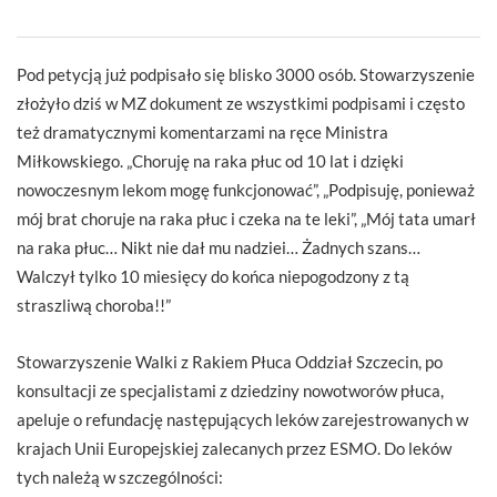
Pod petycją już podpisało się blisko 3000 osób. Stowarzyszenie
złożyło dziś w MZ dokument ze wszystkimi podpisami i często
też dramatycznymi komentarzami na ręce Ministra
Miłkowskiego. „Choruję na raka płuc od 10 lat i dzięki
nowoczesnym lekom mogę funkcjonować”, „Podpisuję, ponieważ
mój brat choruje na raka płuc i czeka na te leki”, „Mój tata umarł
na raka płuc… Nikt nie dał mu nadziei… Żadnych szans…
Walczył tylko 10 miesięcy do końca niepogodzony z tą
straszliwą choroba!!”
Stowarzyszenie Walki z Rakiem Płuca Oddział Szczecin, po
konsultacji ze specjalistami z dziedziny nowotworów płuca,
apeluje o refundację następujących leków zarejestrowanych w
krajach Unii Europejskiej zalecanych przez ESMO. Do leków
tych należą w szczególności: