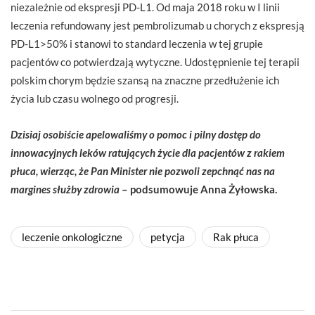
niezależnie od ekspresji PD-L1. Od maja 2018 roku w I linii
leczenia refundowany jest pembrolizumab u chorych z ekspresją
PD-L1>50% i stanowi to standard leczenia w tej grupie
pacjentów co potwierdzają wytyczne. Udostępnienie tej terapii
polskim chorym będzie szansą na znaczne przedłużenie ich
życia lub czasu wolnego od progresji.
Dzisiaj osobiście apelowaliśmy o pomoc i pilny dostęp do
innowacyjnych lek
ó
w ratujących życie dla pacjent
ó
w z rakiem
płuca, wierząc, że Pan Minister nie pozwoli zepchnąć
nas na
margines s
łużby zdrowia
–
podsumowuje Anna Żyłowska.
leczenie onkologiczne
petycja
Rak płuca