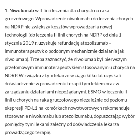
1.
Niwolumab
w II linii leczenia dla chorych na raka
gruczołowego. Wprowadzenie niwolumabu do leczenia chorych
na NDRP nie zwiększy kosztów wprowadzania nowej
technologii (do leczenia II linii chorych na NDRP od dnia 1
stycznia 2019 r. uzyskuje refundację atezolizumab –
immunoterapeutyk o podobnym mechanizmie działania jak
niwolumab). Trzeba zaznaczyć, że niwolumab był pierwszym
przełomowym immunoterapeutykiem stosowanym u chorych na
NDRP. W związku z tym lekarze w ciągu kilku lat uzyskali
doświadczenie w prowadzeniu terapii tym lekiem oraz w
zarządzaniu działaniami niepożądanymi. ESMO w leczeniu II
linii u chorych na raka gruczołowego niezależnie od poziomu
ekspresji PD-L1 na komórkach nowotworowych rekomenduje
stosowanie niwolumabu lub atezolizumabu, dopuszczając wybór
pomiędzy tymi lekami zależny od doświadczenia lekarza
prowadzącego terapię.