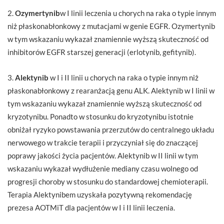
2.
Ozymertynib
w I linii leczenia u chorych na raka o typie innym
niż płaskonabłonkowy z mutacjami w genie EGFR. Ozymertynib
w tym wskazaniu wykazał znamiennie wyższą skuteczność od
inhibitorów EGFR starszej generacji (erlotynib, gefitynib).
3.
Alektynib
w I i II linii u chorych na raka o typie innym niż
płaskonabłonkowy z rearanżacją genu ALK. Alektynib w I linii w
tym wskazaniu wykazał znamiennie wyższą skuteczność od
kryzotynibu. Ponadto w stosunku do kryzotynibu istotnie
obniżał ryzyko powstawania przerzutów do centralnego układu
nerwowego w trakcie terapii i przyczyniał się do znaczącej
poprawy jakości życia pacjentów. Alektynib w II linii w tym
wskazaniu wykazał wydłużenie mediany czasu wolnego od
progresji choroby w stosunku do standardowej chemioterapii.
Terapia Alektynibem uzyskała pozytywną rekomendację
prezesa AOTMiT dla pacjentów w I i II linii leczenia.