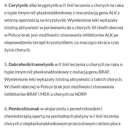
4.
Cerytynib
albo brygatynib w II linii leczenia u chorych na raka
o typie innym niż płaskonabłonkowy z rearanżacją genu ALK z
wtórną opornością na kryzotynib. Wymienione leki wykazały
istotną aktywność w porównaniu do u chorych. W chwili obecnej
w Polsce brak jest możliwości stosowania inhibitorów ALK po
niepowodzeniu terapii kryzotynibem, co znacząco skraca czas
życia chorych.
5.
Dabrafenib
i
trametynib
w II linii leczenia u chorych na raka o
typie innym niż płaskonabłonkowy z mutacją genu BRAF.
Wymienione leki wykazały istotną aktywność u takich chorych.
W chwili obecnej w Polsce brak jest możliwości stosowania
inhibitorów BRAF i MEK u chorych na NDRP.
6.
Pembrolizumab
w skojarzeniu z pemetreksedem i
chemioterapią opartą na pochodnych platyny w I linii leczenia
chorych z niepłaskonabłonkowym przerzutowym rakiem płuca