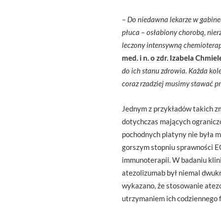
–
Do niedawna lekarze w gabine
płuca – osłabiony chorobą, nier
leczony intensywną chemioterap
med. i n. o zdr. Izabela Chmie
do ich stanu zdrowia. Każda kol
coraz rzadziej musimy stawać p
Jednym z przykładów takich zm
dotychczas mających ograniczo
pochodnych platyny nie była mo
gorszym stopniu sprawności EC
immunoterapii. W badaniu kli
atezolizumab był niemal dwukr
wykazano, że stosowanie atezo
utrzymaniem ich codziennego 