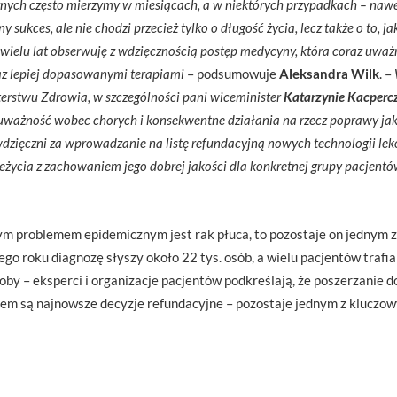
znych często mierzymy w miesiącach, a w niektórych przypadkach – nawe
sukces, ale nie chodzi przecież tylko o długość życia, lecz także o to, j
 wielu lat obserwuję z wdzięcznością postęp medycyny, która coraz uważ
az lepiej dopasowanymi terapiami
– podsumowuje
Aleksandra Wilk
. –
terstwu Zdrowia, w
szczególności pani wiceminister
Katarzynie Kacperc
uważność wobec chorych i konsekwentne działania na rzecz poprawy jako
dzięczni za wprowadzanie na listę refundacyjną nowych technologii leko
eżycia z zachowaniem jego dobrej jakości dla konkretnej grupy pacjentó
użym problemem epidemicznym jest rak płuca, to pozostaje on jednym
go roku diagnozę słyszy około 22 tys. osób, a wielu pacjentów trafia
 – eksperci i organizacje pacjentów podkreślają, że poszerzanie d
em są najnowsze decyzje refundacyjne – pozostaje jednym z kluczowy