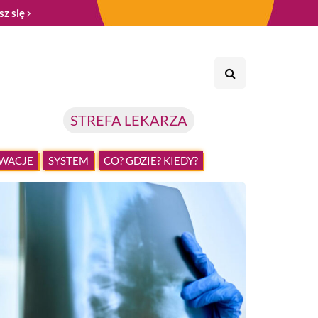
sz się
STREFA LEKARZA
WACJE
SYSTEM
CO? GDZIE? KIEDY?