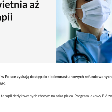
ietnia aż
pii
ci w Polsce zyskają dostęp do siedemnastu nowych refundowanych te
ego.
ęć terapii dedykowanych chorym na raka płuca. Program lekowy B.6 zo