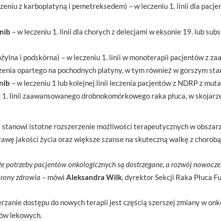
zeniu z karboplatyną i pemetreksedem) – w leczeniu 1. linii dla pacje
nib
– w leczeniu 1. linii dla chorych z delecjami w eksonie 19. lub su
żylna i podskórna) – w leczeniu 1. linii w monoterapii pacjentów z
leczenia opartego na pochodnych platyny, w tym również w gorszym st
nib
– w leczeniu 1 lub kolejnej linii leczenia pacjentów z NDRP z mu
u 1. linii zaawansowanego drobnokomórkowego raka płuca, w skojarze
stanowi istotne rozszerzenie możliwości terapeutycznych w obszarze
rawę jakości życia oraz większe szanse na skuteczną walkę z chorobą
, że potrzeby pacjentów onkologicznych są dostrzegane, a rozwój nowocz
hrony zdrowia
– mówi
Aleksandra Wilk
, dyrektor Sekcji Raka Płuca Fu
erzanie dostępu do nowych terapii jest częścią szerszej zmiany w onko
tów lekowych.