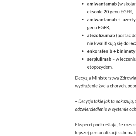
amiwantamab
(w skojar
eksonie 20 genu EGFR,
amiwantamab + lazerty
genu EGFR,
atezolizumab
(postać do
nie kwalifikują się do 
enkorafenib + binimety
serplulimab
– w leczeni
etopozydem.
Decyzja Ministerstwa Zdrowia 
wydłużenie życia chorych, pop
–
Decyzje takie jak ta pokazują
odzwierciedlenie w systemie oc
Eksperci podkreślają, że rozsz
lepszej personalizacji schema