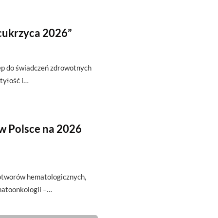
cukrzyca 2026”
tęp do świadczeń zdrowotnych
tyłość i…
w Polsce na 2026
wotworów hematologicznych,
matoonkologii –…