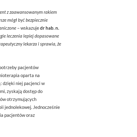
cjent z zaawansowanym rakiem
wsze mógł być bezpiecznie
raniczone
– wskazuje
dr hab. n.
gie leczenia lepiej dopasowane
apeutyczny lekarza i sprawia, że
 potrzeby pacjentów
mioterapia oparta na
dzięki niej pacjenci w
mi, zyskają dostęp do
ntów otrzymujących
ii jednolekowej. Jednocześnie
ia pacjentów oraz