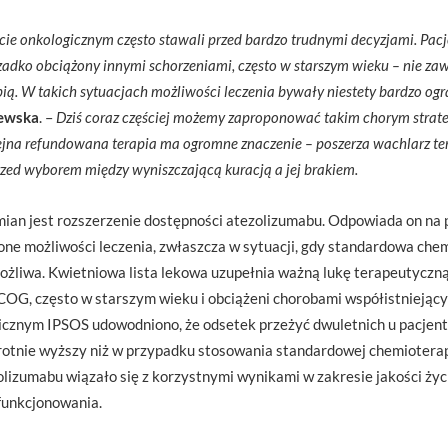
cie onkologicznym często stawali przed bardzo trudnymi decyzjami. Pa
zadko obciążony innymi schorzeniami, często w starszym wieku – nie za
ią. W takich sytuacjach możliwości leczenia bywały niestety bardzo og
lewska
. –
Dziś coraz częściej możemy zaproponować takim chorym strate
ejna refundowana terapia ma ogromne znaczenie – poszerza wachlarz ter
rzed wyborem między wyniszczającą kuracją a jej brakiem.
ian jest rozszerzenie dostępności atezolizumabu. Odpowiada on na
ne możliwości leczenia, zwłaszcza w sytuacji, gdy standardowa che
żliwa. Kwietniowa lista lekowa uzupełnia ważną lukę terapeutyczną: 
OG, często w starszym wieku i obciążeni chorobami współistniejący
nicznym IPSOS udowodniono, że odsetek przeżyć dwuletnich u pacje
otnie wyższy niż w przypadku stosowania standardowej chemioterap
lizumabu wiązało się z korzystnymi wynikami w zakresie jakości życ
funkcjonowania.