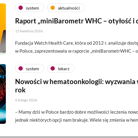
system
aktualności
Raport „miniBarometr WHC – otyłość i 
15 kwietnia 2026
Fundacja Watch Health Care, która od 2012 r. analizuje dos
w Polsce, zaprezentowała w raporcie „miniBarometrWHC – o
system
lekarz
Nowości w hematoonkologii: wyzwania 
rok
6 lutego 2026
– Mamy dziś w Polsce bardzo dobre możliwości leczenia no
jednak niektórych opcji nam brakuje. Wiele się zmienia w he