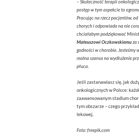
– Skuteczność terapii onkologic
postęp w tym aspekcie to ogromny 
Pracując na rzecz pacjentów, od
chorych i odpowiada na nie cor
chciałabym podziękować Minis
Mateuszowi Oczkowskiemu
za 
godności w chorobie. Jesteśmy w
realna szansa na wydłużenie prz
płuca.
Jeśli zastanawiasz się, jak d
onkologicznych w Polsce: każde
zaawansowanym stadium choroby
tym obszarze – czego przykład
lekowej.
Foto: freepik.com