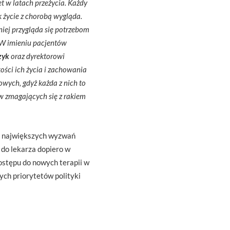
t w latach przeżycia. Każdy
ak życie z chorobą wygląda.
niej przygląda się potrzebom
W imieniu pacjentów
zyk
oraz dyrektorowi
ści ich życia i zachowania
wych, gdyż każda z nich to
w zmagających się z rakiem
 z największych wyzwań
 do lekarza dopiero w
ostępu do nowych terapii w
ch priorytetów polityki