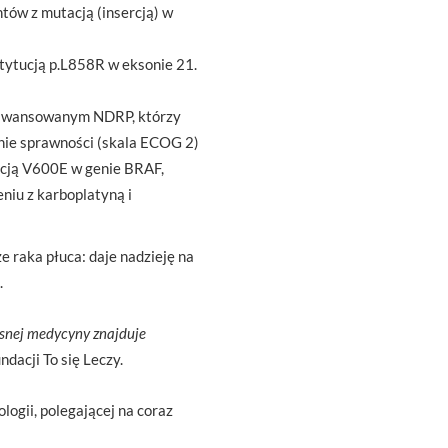
ntów z mutacją (insercją) w
bstytucją p.L858R w eksonie 21.
 zaawansowanym NDRP, którzy
anie sprawności (skala ECOG 2)
tacją V600E w genie BRAF,
niu z karboplatyną i
 raka płuca: daje nadzieję na
.
esnej medycyny znajduje
ndacji To się Leczy.
logii, polegającej na coraz