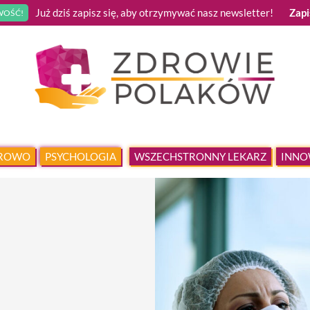
Już dziś zapisz się, aby otrzymywać nasz newsletter!
Zapi
OŚĆ!
DROWO
PSYCHOLOGIA
WSZECHSTRONNY LEKARZ
INNO