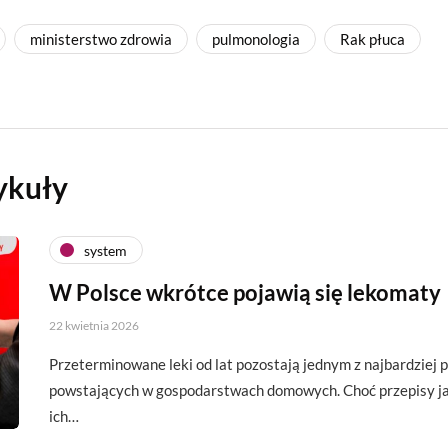
ministerstwo zdrowia
pulmonologia
Rak płuca
ykuły
system
W Polsce wkrótce pojawią się lekomaty
22 kwietnia 2026
Przeterminowane leki od lat pozostają jednym z najbardzie
powstających w gospodarstwach domowych. Choć przepisy ja
ich…