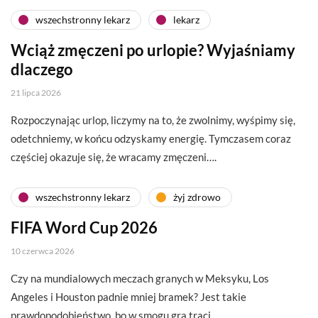
wszechstronny lekarz
lekarz
Wciąż zmęczeni po urlopie? Wyjaśniamy
dlaczego
21 lipca 2026
Rozpoczynając urlop, liczymy na to, że zwolnimy, wyśpimy się,
odetchniemy, w końcu odzyskamy energię. Tymczasem coraz
częściej okazuje się, że wracamy zmęczeni….
wszechstronny lekarz
żyj zdrowo
FIFA Word Cup 2026
10 czerwca 2026
Czy na mundialowych meczach granych w Meksyku, Los
Angeles i Houston padnie mniej bramek? Jest takie
prawdopodobieństwo, bo w smogu gra traci…