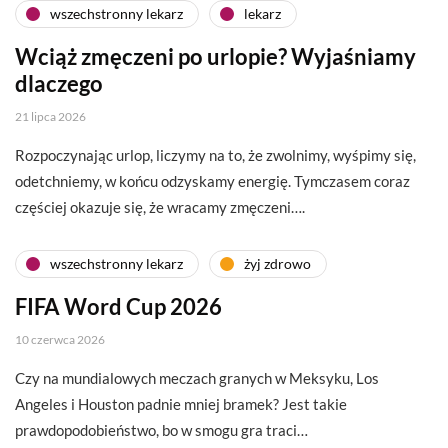
wszechstronny lekarz
lekarz
Wciąż zmęczeni po urlopie? Wyjaśniamy
dlaczego
21 lipca 2026
Rozpoczynając urlop, liczymy na to, że zwolnimy, wyśpimy się,
odetchniemy, w końcu odzyskamy energię. Tymczasem coraz
częściej okazuje się, że wracamy zmęczeni….
wszechstronny lekarz
żyj zdrowo
FIFA Word Cup 2026
10 czerwca 2026
Czy na mundialowych meczach granych w Meksyku, Los
Angeles i Houston padnie mniej bramek? Jest takie
prawdopodobieństwo, bo w smogu gra traci…