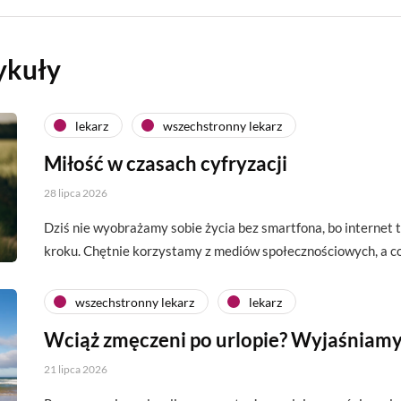
ykuły
lekarz
wszechstronny lekarz
Miłość w czasach cyfryzacji
28 lipca 2026
Dziś nie wyobrażamy sobie życia bez smartfona, bo interne
kroku. Chętnie korzystamy z mediów społecznościowych, a c
wszechstronny lekarz
lekarz
Wciąż zmęczeni po urlopie? Wyjaśniamy
21 lipca 2026