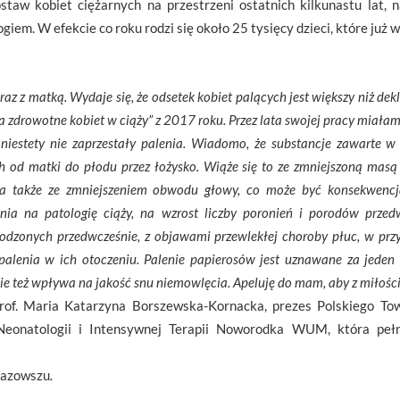
aw kobiet ciężarnych na przestrzeni ostatnich kilkunastu lat, 
ogiem. W efekcie co roku rodzi się około 25 tysięcy dzieci, które j
wraz z matką. Wydaje się, że odsetek kobiet palących jest większy niż d
zdrowotne kobiet w ciąży” z 2017 roku. Przez lata swojej pracy miałam
niestety nie zaprzestały palenia. Wiadomo, że substancje zawarte 
ch od matki do płodu przez łożysko. Wiąże się to ze zmniejszoną mas
a także ze zmniejszeniem obwodu głowy, co może być konsekwencj
ia na patologię ciąży, na wzrost liczby poronień i porodów przed
urodzonych przedwcześnie, z objawami przewlekłej choroby płuc, w przy
palenia w ich otoczeniu. Palenie papierosów jest uznawane za jeden
ie też wpływa na jakość snu niemowlęcia. Apeluję do mam, aby z miłości 
rof. Maria Katarzyna Borszewska-Kornacka, prezes Polskiego To
i Neonatologii i Intensywnej Terapii Noworodka WUM, która pełn
 Mazowszu
.