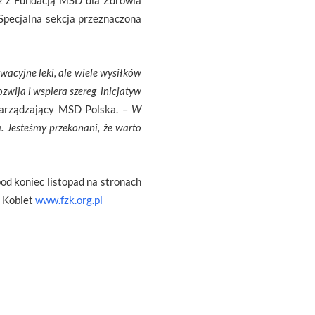
z z Fundacją MSD dla Zdrowia
Specjalna sekcja przeznaczona
wacyjne leki, ale wiele wysiłków
ozwija i wspiera szereg inicjatyw
Zarządzający MSD Polska. –
W
. Jesteśmy przekonani, że warto
od koniec listopad na stronach
a Kobiet
www.fzk.org.pl