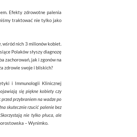
em. Efekty zdrowotne palenia
niśmy traktować nie tylko jako
, wśród nich 3 milionów kobiet.
ysiące Polaków słyszy diagnozę
czba zachorowań, jak i zgonów na
 zdrowie swoje i bliskich?
yki i Immunologii Klinicznej
jawiają się piękne kobiety czy
ęk przed przybraniem na wadze po
na skutecznie rzucić palenie bez
korzystają nie tylko płuca, ale
Chorostowska – Wynimko.