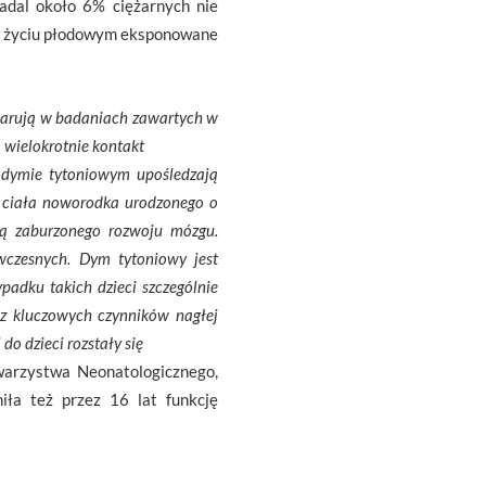
nadal około 6% ciężarnych nie
uż w życiu płodowym eksponowane
eklarują w badaniach zawartych w
 wielokrotnie kontakt
w dymie tytoniowym upośledzają
ą ciała noworodka urodzonego o
ą zaburzonego rozwoju mózgu.
wczesnych. Dym tytoniowy jest
padku takich dzieci szczególnie
 z kluczowych czynników nagłej
do dzieci rozstały się
warzystwa Neonatologicznego,
iła też przez 16 lat funkcję