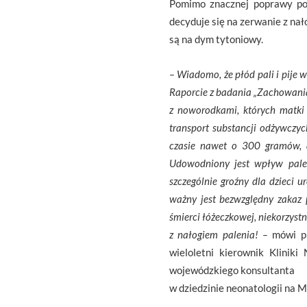
Pomimo znacznej poprawy post
decyduje się na zerwanie z nał
są na dym tytoniowy.
– Wiadomo, że płód pali i pije 
Raporcie z badania „Zachowania 
z noworodkami, których matki 
transport substancji odżywczy
czasie nawet o 300 gramów, 
Udowodniony jest wpływ palen
szczególnie groźny dla dzieci 
ważny jest bezwzględny zakaz 
śmierci łóżeczkowej, niekorzystn
z nałogiem palenia! –
mówi p
wieloletni kierownik Klinik
wojewódzkiego konsultanta
w dziedzinie neonatologii na