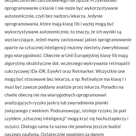
oprogramowanie o klasie I nie może być wykorzystywane
autonomicznie, czyli bez nadzoru lekarza. Jedynie
oprogramowania, które mają klasę IIb i wyżej mogą być
wykorzystywane autonomicznie, to znaczy, że ich wyniki są
wystarczające. Jeżeli mamy zastosować jakieś oprogramowanie
oparte na sztucznej inteligencji musimy niestety zweryfikować
jego wiarygodność. Obecnie w Unii Europejskiej klasę IIb mają
algorytmy okulistyczne dot. wczesnego wykrywania retinopatii
cukrzycowej IDx-DR, EyeArt oraz Retmarker. Wszystkie one
mogą być stosowane bez lekarza, a np. Retinalyze ma klasę I i
musi być zawsze poddany analizie przez lekarza. Ponadto na
chwile obecną nie ma wiarygodnych oprogramowań
analizujących ryzyko jaskry lub zwyrodnienia plamki
związanego z wiekiem. Podsumowując, istnieje ryzyko, że pod
szyldem „sztucznej inteligencji” mogą kryć się hochsztaplerzy i
oszuści. Dlatego sama ta nazwa nie powinna jeszcze budzić
naszego zaufania. Ostatecznie powinien za danym