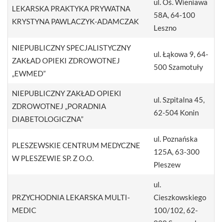
ul. Oś. Wieniawa
LEKARSKA PRAKTYKA PRYWATNA
58A, 64-100
KRYSTYNA PAWLACZYK-ADAMCZAK
Leszno
NIEPUBLICZNY SPECJALISTYCZNY
ul. Łąkowa 9, 64-
ZAKŁAD OPIEKI ZDROWOTNEJ
500 Szamotuły
„EWMED”
NIEPUBLICZNY ZAKŁAD OPIEKI
ul. Szpitalna 45,
ZDROWOTNEJ „PORADNIA
62-504 Konin
DIABETOLOGICZNA”
ul. Poznańska
PLESZEWSKIE CENTRUM MEDYCZNE
125A, 63-300
W PLESZEWIE SP. Z O.O.
Pleszew
ul.
PRZYCHODNIA LEKARSKA MULTI-
Cieszkowskiego
MEDIC
100/102, 62-