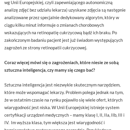
wg Unii Europejskiej, czyli zapewniającego autonomiczną
analizę zdjęć bez udziału lekarza) uzyskane zdjęcia są następnie
analizowane przez specjalnie dedykowany algorytm, który w
ciągu kilku minut informuje o zmianach chorobowych
wskazujących na retinopatię cukrzycową bądź ich braku. Po
zakończonym badaniu pacjent jest już świadom występujących
zagrożeń ze strony retinopatii cukrzycowej.
Coraz więcej mówi się o zagrożeniach, które niesie ze sobą
sztuczna inteligencja, czy mamy się czego bać?
Sztuczna inteligencja jest niezwykle skutecznym narzędziem,
które może wspomagać lekarzy. Problem polega jednak na tym,
że w ostatnim czasie na rynku pojawiło się wiele ofert, których
wiarygodność jest niska. W Unii Europejskiej istnieje system
certyfikacji urządzeń medycznych – mamy klasę I, II, IIa, IIb, III i
IV. Im wyższa klasa, tym większa jest wiarygodność i
bezpieczeństwo zastosowanego narzędzia. Przykładowo