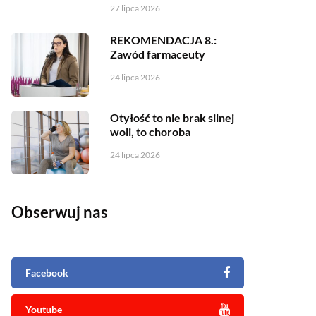
27 lipca 2026
REKOMENDACJA 8.:
Zawód farmaceuty
24 lipca 2026
Otyłość to nie brak silnej
woli, to choroba
24 lipca 2026
Obserwuj nas
Facebook
Youtube