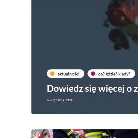
aktualności
co? gdzie? kiedy?
Dowiedz się więcej o
6 września 2018