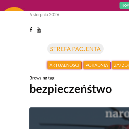
NOW
6 sierpnia 2026
STREFA PACJENTA
AKTUALNOŚCI
PORADNIA
ŻYJ Z
Browsing tag
bezpieczeńśtwo