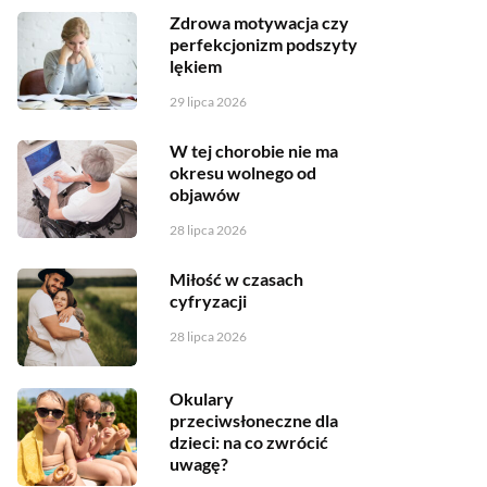
Zdrowa motywacja czy
perfekcjonizm podszyty
lękiem
29 lipca 2026
W tej chorobie nie ma
okresu wolnego od
objawów
28 lipca 2026
Miłość w czasach
cyfryzacji
28 lipca 2026
Okulary
przeciwsłoneczne dla
dzieci: na co zwrócić
uwagę?