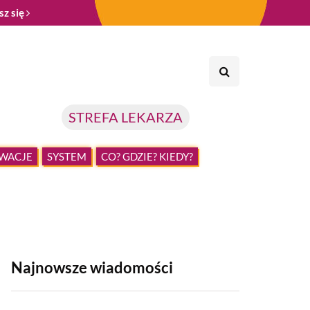
sz się
STREFA LEKARZA
WACJE
SYSTEM
CO? GDZIE? KIEDY?
Najnowsze wiadomości