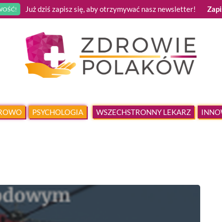
Już dziś zapisz się, aby otrzymywać nasz newsletter!
Zapi
OŚĆ!
DROWO
PSYCHOLOGIA
WSZECHSTRONNY LEKARZ
INNO