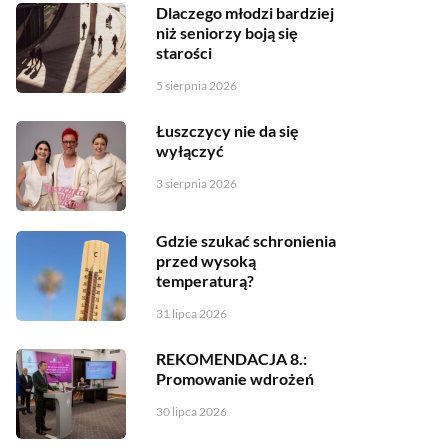
Dlaczego młodzi bardziej
niż seniorzy boją się
starości
5 sierpnia 2026
Łuszczycy nie da się
wyłączyć
3 sierpnia 2026
Gdzie szukać schronienia
przed wysoką
temperaturą?
31 lipca 2026
REKOMENDACJA 8.:
Promowanie wdrożeń
30 lipca 2026