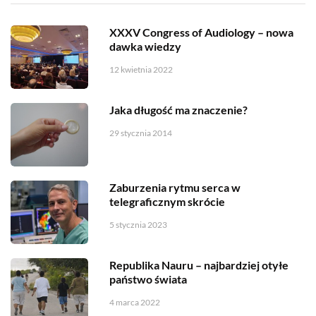
XXXV Congress of Audiology – nowa
dawka wiedzy
12 kwietnia 2022
Jaka długość ma znaczenie?
29 stycznia 2014
Zaburzenia rytmu serca w
telegraficznym skrócie
5 stycznia 2023
Republika Nauru – najbardziej otyłe
państwo świata
4 marca 2022