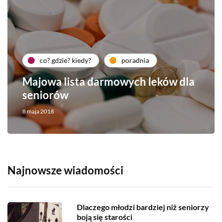
co? gdzie? kiedy?
poradnia
Majowa lista darmowych leków dla
seniorów
8 maja 2018
Najnowsze wiadomości
Dlaczego młodzi bardziej niż seniorzy
boją się starości