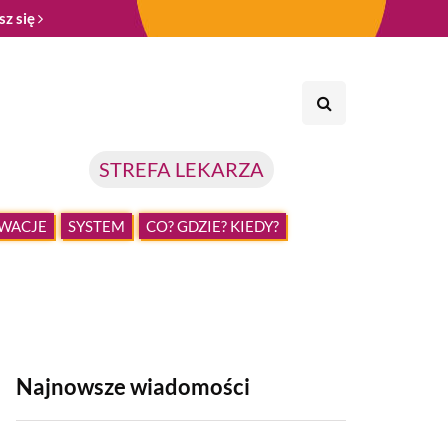
sz się
STREFA LEKARZA
WACJE
SYSTEM
CO? GDZIE? KIEDY?
Najnowsze wiadomości