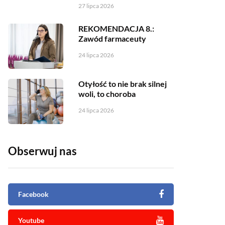
27 lipca 2026
REKOMENDACJA 8.:
Zawód farmaceuty
24 lipca 2026
Otyłość to nie brak silnej
woli, to choroba
24 lipca 2026
Obserwuj nas
Facebook
Youtube