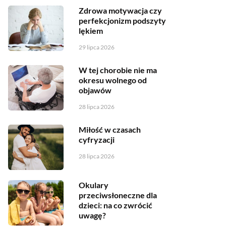
Zdrowa motywacja czy
perfekcjonizm podszyty
lękiem
29 lipca 2026
W tej chorobie nie ma
okresu wolnego od
objawów
28 lipca 2026
Miłość w czasach
cyfryzacji
28 lipca 2026
Okulary
przeciwsłoneczne dla
dzieci: na co zwrócić
uwagę?