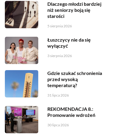
Dlaczego młodzi bardziej
niż seniorzy boją się
starości
5 sierpnia 2026
Łuszczycy nie da się
wyłączyć
3 sierpnia 2026
Gdzie szukać schronienia
przed wysoką
temperaturą?
31 lipca 2026
REKOMENDACJA 8.:
Promowanie wdrożeń
30 lipca 2026