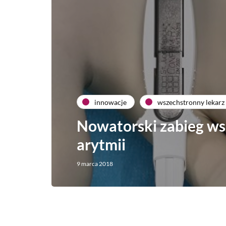
innowacje
wszechstronny lekarz
Nowatorski zabieg wsz
arytmii
9 marca 2018