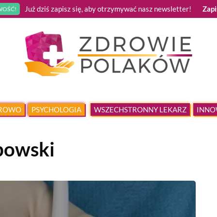
Już dziś zapisz się, aby otrzymywać nasz newsletter!
Zapi
OŚĆ!
DROWO
PSYCHOLOGIA
WSZECHSTRONNY LEKARZ
INNO
bowski