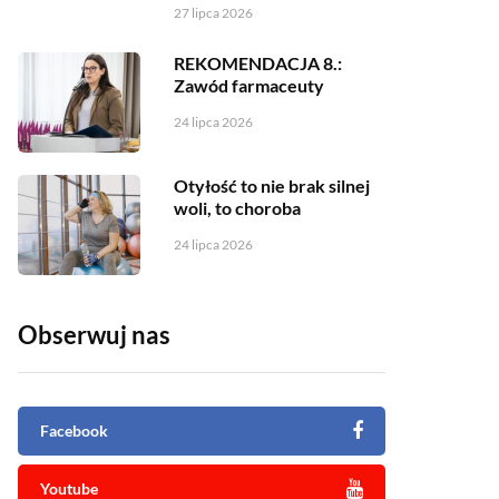
27 lipca 2026
REKOMENDACJA 8.:
Zawód farmaceuty
24 lipca 2026
Otyłość to nie brak silnej
woli, to choroba
24 lipca 2026
Obserwuj nas
Facebook
Youtube