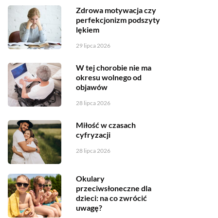
Zdrowa motywacja czy
perfekcjonizm podszyty
lękiem
29 lipca 2026
W tej chorobie nie ma
okresu wolnego od
objawów
28 lipca 2026
Miłość w czasach
cyfryzacji
28 lipca 2026
Okulary
przeciwsłoneczne dla
dzieci: na co zwrócić
uwagę?