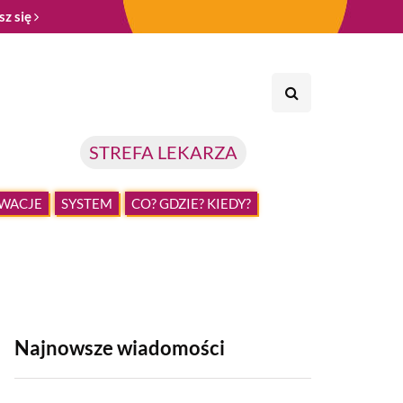
sz się
STREFA LEKARZA
WACJE
SYSTEM
CO? GDZIE? KIEDY?
Najnowsze wiadomości