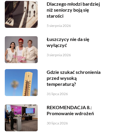
Dlaczego młodzi bardziej
niż seniorzy boją się
starości
5 sierpnia 2026
Łuszczycy nie da się
wyłączyć
3 sierpnia 2026
Gdzie szukać schronienia
przed wysoką
temperaturą?
31 lipca 2026
REKOMENDACJA 8.:
Promowanie wdrożeń
30 lipca 2026