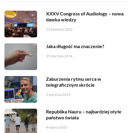
XXXV Congress of Audiology – nowa
dawka wiedzy
12 kwietnia 2022
Jaka długość ma znaczenie?
29 stycznia 2014
Zaburzenia rytmu serca w
telegraficznym skrócie
5 stycznia 2023
Republika Nauru – najbardziej otyłe
państwo świata
4 marca 2022