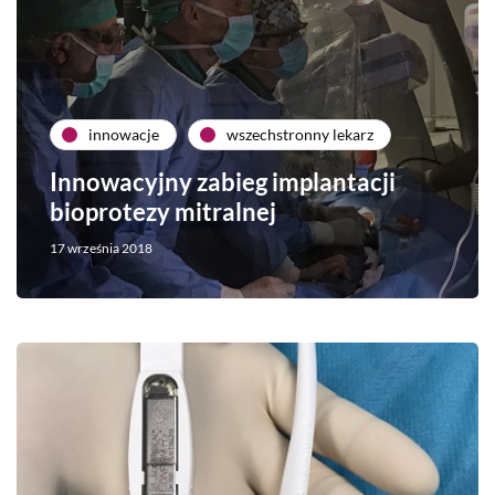
innowacje
wszechstronny lekarz
Innowacyjny zabieg implantacji
bioprotezy mitralnej
17 września 2018