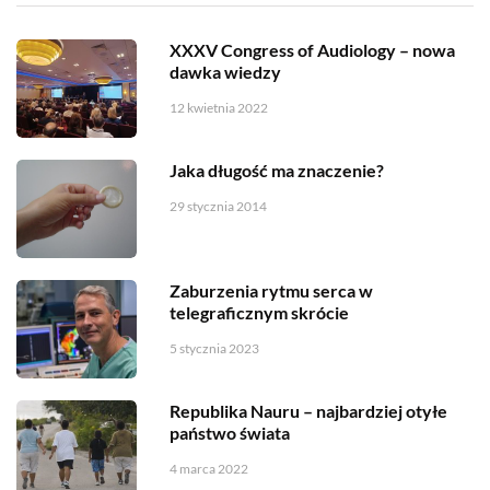
XXXV Congress of Audiology – nowa
dawka wiedzy
12 kwietnia 2022
Jaka długość ma znaczenie?
29 stycznia 2014
Zaburzenia rytmu serca w
telegraficznym skrócie
5 stycznia 2023
Republika Nauru – najbardziej otyłe
państwo świata
4 marca 2022