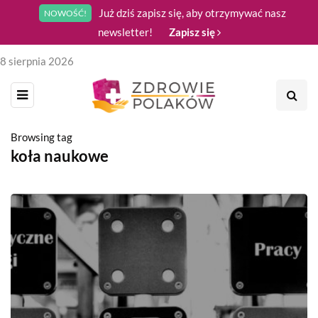
Już dziś zapisz się, aby otrzymywać nasz
NOWOŚĆ!
newsletter!
Zapisz się
8 sierpnia 2026
Browsing tag
koła naukowe