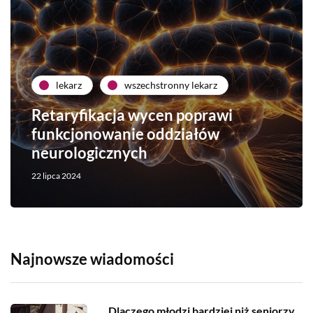
lekarz
wszechstronny lekarz
Retaryfikacja wycen poprawi
funkcjonowanie oddziałów
neurologicznych
22 lipca 2024
Najnowsze wiadomości
Dlaczego młodzi bardziej niż seniorzy