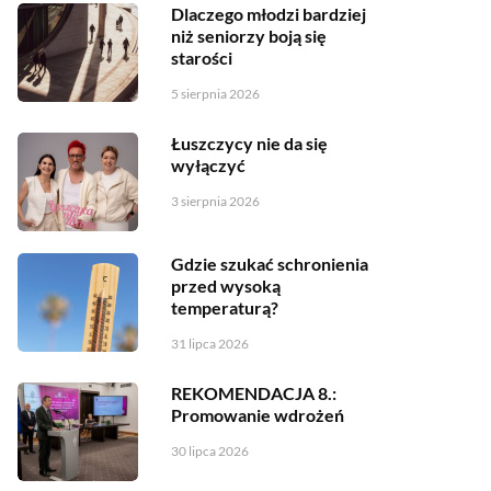
Dlaczego młodzi bardziej
niż seniorzy boją się
starości
5 sierpnia 2026
Łuszczycy nie da się
wyłączyć
3 sierpnia 2026
Gdzie szukać schronienia
przed wysoką
temperaturą?
31 lipca 2026
REKOMENDACJA 8.:
Promowanie wdrożeń
30 lipca 2026