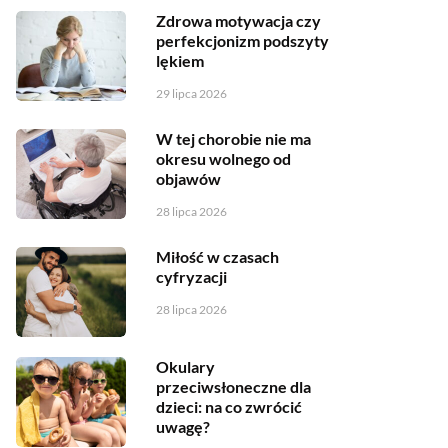
Zdrowa motywacja czy
perfekcjonizm podszyty
lękiem
29 lipca 2026
W tej chorobie nie ma
okresu wolnego od
objawów
28 lipca 2026
Miłość w czasach
cyfryzacji
28 lipca 2026
Okulary
przeciwsłoneczne dla
dzieci: na co zwrócić
uwagę?