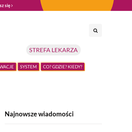
sz się
STREFA LEKARZA
WACJE
SYSTEM
CO? GDZIE? KIEDY?
Najnowsze wiadomości