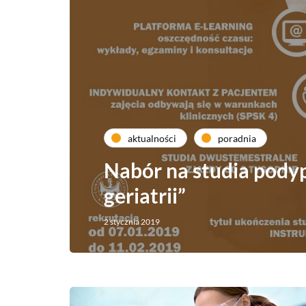
aktualności
poradnia
Nabór na studia pody
geriatrii”
2 stycznia 2019