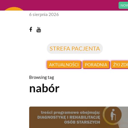
NOW
6 sierpnia 2026
STREFA PACJENTA
AKTUALNOŚCI
PORADNIA
ŻYJ Z
Browsing tag
nabór