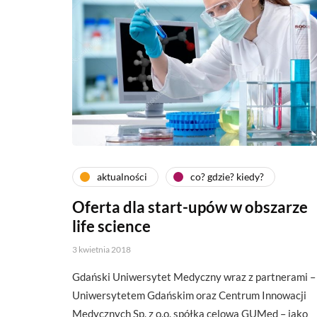
aktualności
co? gdzie? kiedy?
Oferta dla start-upów w obszarze
life science
3 kwietnia 2018
Gdański Uniwersytet Medyczny wraz z partnerami –
Uniwersytetem Gdańskim oraz Centrum Innowacji
Medycznych Sp. z o.o. spółka celowa GUMed – jako