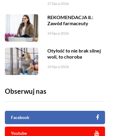
27 lipca 2026
REKOMENDACJA 8.:
Zawód farmaceuty
24 lipca 2026
Otyłość to nie brak silnej
woli, to choroba
24 lipca 2026
Obserwuj nas
Facebook
Youtube