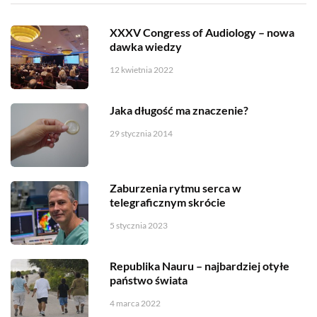
XXXV Congress of Audiology – nowa
dawka wiedzy
12 kwietnia 2022
Jaka długość ma znaczenie?
29 stycznia 2014
Zaburzenia rytmu serca w
telegraficznym skrócie
5 stycznia 2023
Republika Nauru – najbardziej otyłe
państwo świata
4 marca 2022