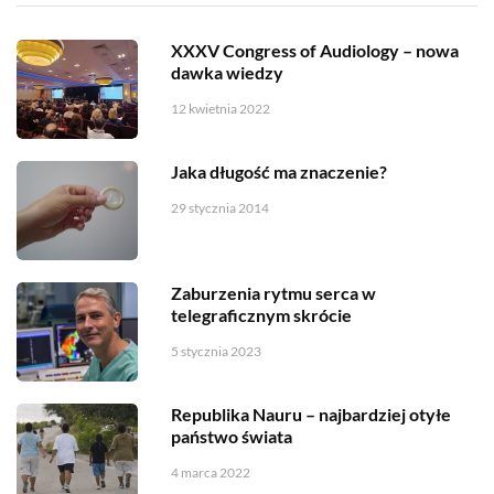
XXXV Congress of Audiology – nowa
dawka wiedzy
12 kwietnia 2022
Jaka długość ma znaczenie?
29 stycznia 2014
Zaburzenia rytmu serca w
telegraficznym skrócie
5 stycznia 2023
Republika Nauru – najbardziej otyłe
państwo świata
4 marca 2022