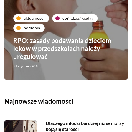
aktualności
co? gdzie? kiedy?
poradnia
RPO: zasady podawania dzieciom
leków w przedszkolach należy
uregulować
31 stycznia 2018
Najnowsze wiadomości
Dlaczego młodzi bardziej niż seniorzy
boją się starości