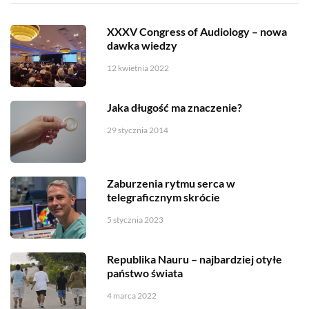
XXXV Congress of Audiology – nowa
dawka wiedzy
12 kwietnia 2022
Jaka długość ma znaczenie?
29 stycznia 2014
Zaburzenia rytmu serca w
telegraficznym skrócie
5 stycznia 2023
Republika Nauru – najbardziej otyłe
państwo świata
4 marca 2022