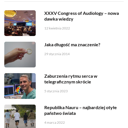
XXXV Congress of Audiology – nowa
dawka wiedzy
12 kwietnia 2022
Jaka długość ma znaczenie?
29 stycznia 2014
Zaburzenia rytmu serca w
telegraficznym skrócie
5 stycznia 2023
Republika Nauru – najbardziej otyłe
państwo świata
4 marca 2022