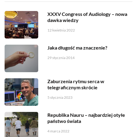
XXXV Congress of Audiology – nowa
dawka wiedzy
12 kwietnia 2022
Jaka długość ma znaczenie?
29 stycznia 2014
Zaburzenia rytmu serca w
telegraficznym skrócie
5 stycznia 2023
Republika Nauru – najbardziej otyłe
państwo świata
4 marca 2022