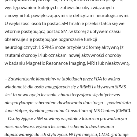
występowaniem kolejnych rzutów choroby związanych
z nowymi lub powiększającymi się deficytami neurologicznymi.
U większości osób ta postać SM finalnie przekształca się we
wtórnie postępującą postać SM, w której z upływem czasu
obserwuje się postępujące pogarszanie funkcji
neurologicznych.1 SPMS może przybierać formę aktywną (z
rzutami choroby i/lub oznakami nowej aktywności choroby
w badaniu Magnetic Resonance Imaging, MRI) lub nieaktywną.
–
Zatwierdzenie kladrybiny w tabletkach przez FDA to ważna
wiadomość dla osób zmagających się z RRMS i aktywnym SPMS.
Jest to nowa opcja leczenia, charakteryzująca się dotychczas
niespotykanym schematem dawkowania doustnego
– powiedziała
June Halper, dyrektor generalna Consortium of MS Centers (CMSC).
–
Osoby żyjące z SM powinny wspólnie z lekarzem prowadzącym
mieć możliwość wyboru leczenia i schematu dawkowania
dopasowanego do ich stylu życia. W tym miejscu, CMSC gratuluje