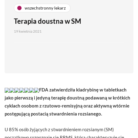
wszechstronny lekarz
Terapia doustna w SM
19 kwietnia 2021
FDA zatwierdziła kladrybinę w tabletkach
jako pierwszą i jedyną terapię doustną podawaną w krótkich
cyklach osobom z rzutowo-remisyjną oraz aktywną wtórnie
postępującą postacią stwardnienia rozsianego.
U 85% osób żyjących z stwardnieniem rozsianym (SM)
początkowo rozpoznaje się RRMS, która charakteryzuje się