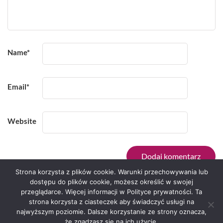
Name
*
Email
*
Website
Strona korzysta z plików cookie. Warunki przechowywania lub
dostępu do plików cookie, możesz określić w swojej
przeglądarce. Więcej informacji w Polityce prywatności. Ta
Serwis zaprojektował
Grzegorz Sztank
.
strona korzysta z ciasteczek aby świadczyć usługi na
najwyższym poziomie. Dalsze korzystanie ze strony oznacza,
że zgadzasz się na ich użycie.