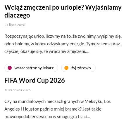
Wciąż zmęczeni po urlopie? Wyjaśniamy
dlaczego
21 lipca 2026
Rozpoczynając urlop, liczymy na to, że zwolnimy, wyśpimy się,
odetchniemy, w końcu odzyskamy energię. Tymczasem coraz
częściej okazuje się, że wracamy zmęczeni….
wszechstronny lekarz
żyj zdrowo
FIFA Word Cup 2026
10 czerwca 2026
Czy na mundialowych meczach granych w Meksyku, Los
Angeles i Houston padnie mniej bramek? Jest takie
prawdopodobieństwo, bo w smogu gra traci…