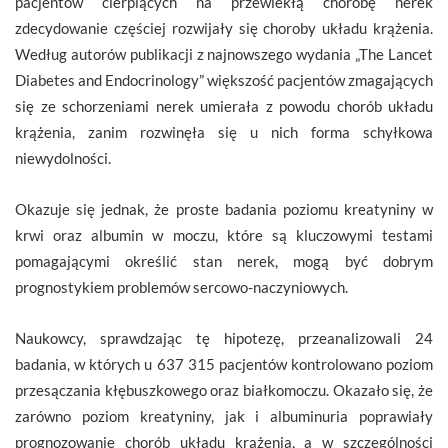
pacjentów cierpiących na przewlekłą chorobę nerek
zdecydowanie częściej rozwijały się choroby układu krążenia.
Według autorów publikacji z najnowszego wydania „The Lancet
Diabetes and Endocrinology” większość pacjentów zmagających
się ze schorzeniami nerek umierała z powodu chorób układu
krążenia, zanim rozwinęła się u nich forma schyłkowa
niewydolności.
Okazuje się jednak, że proste badania poziomu kreatyniny w
krwi oraz albumin w moczu, które są kluczowymi testami
pomagającymi określić stan nerek, mogą być dobrym
prognostykiem problemów sercowo-naczyniowych.
Naukowcy, sprawdzając tę hipotezę, przeanalizowali 24
badania, w których u 637 315 pacjentów kontrolowano poziom
przesączania kłębuszkowego oraz białkomoczu. Okazało się, że
zarówno poziom kreatyniny, jak i albuminuria poprawiały
prognozowanie chorób układu krążenia, a w szczególności