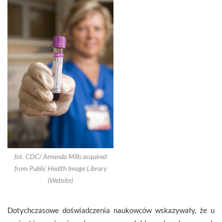
fot. CDC/ Amanda Mills acquired
from Public Health Image Library
(Website)
Dotychczasowe doświadczenia naukowców wskazywały, że u