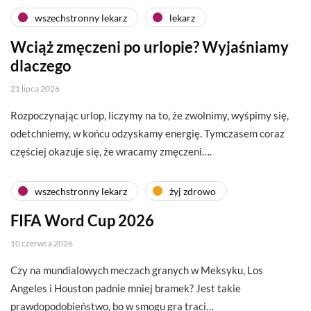
wszechstronny lekarz
lekarz
Wciąż zmęczeni po urlopie? Wyjaśniamy
dlaczego
21 lipca 2026
Rozpoczynając urlop, liczymy na to, że zwolnimy, wyśpimy się,
odetchniemy, w końcu odzyskamy energię. Tymczasem coraz
częściej okazuje się, że wracamy zmęczeni….
wszechstronny lekarz
żyj zdrowo
FIFA Word Cup 2026
10 czerwca 2026
Czy na mundialowych meczach granych w Meksyku, Los
Angeles i Houston padnie mniej bramek? Jest takie
prawdopodobieństwo, bo w smogu gra traci…