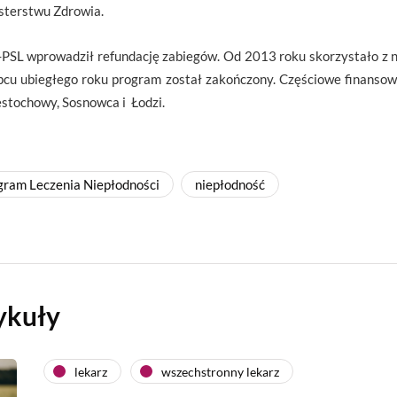
isterstwu Zdrowia.
SL wprowadził refundację zabiegów. Od 2013 roku skorzystało z nie
ipcu ubiegłego roku program został zakończony. Częściowe finansowa
ęstochowy, Sosnowca i Łodzi.
ram Leczenia Niepłodności
niepłodność
ykuły
lekarz
wszechstronny lekarz