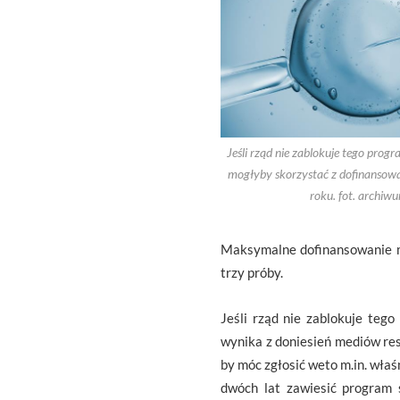
Jeśli rząd nie zablokuje tego prog
mogłyby skorzystać z dofinansowa
roku. fot. archiw
Maksymalne dofinansowanie ma
trzy próby.
Jeśli rząd nie zablokuje teg
wynika z doniesień mediów re
by móc zgłosić weto m.in. właś
dwóch lat zawiesić program 