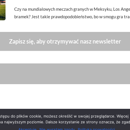
Czy na mundialowych meczach granych w Meksyku, Los Angel
bramek? Jest takie prawdopodobieństwo, bo w smogu gra tra
Zapisz się, aby otrzymywać nasz newsletter
ępu do plików cookie, możesz określić w swojej przeglądarce. Więcej i
na najwyższym poziomie. Dalsze korzystanie ze strony oznacza, że zgadz
Akceptuję
Nie wyrażam zgody
Polityka prywatności