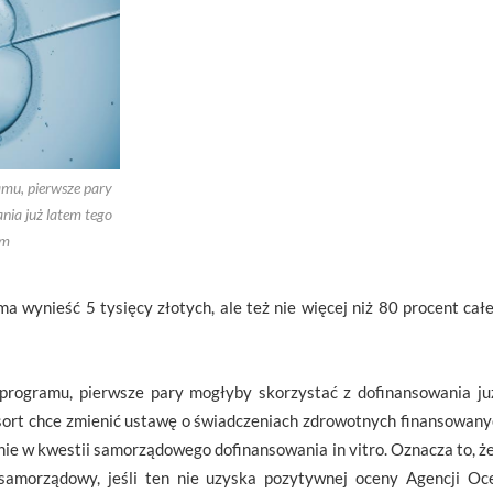
ramu, pierwsze pary
nia już latem tego
um
 wynieść 5 tysięcy złotych, ale też nie więcej niż 80 procent cał
o programu, pierwsze pary mogłyby skorzystać z dofinansowania ju
sort chce zmienić ustawę o świadczeniach zdrowotnych finansowanyc
nie w kwestii samorządowego dofinansowania in vitro. Oznacza to, ż
samorządowy, jeśli ten nie uzyska pozytywnej oceny Agencji Oc