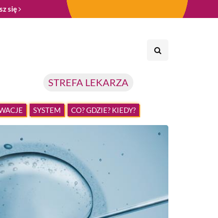
sz się
STREFA LEKARZA
WACJE
SYSTEM
CO? GDZIE? KIEDY?