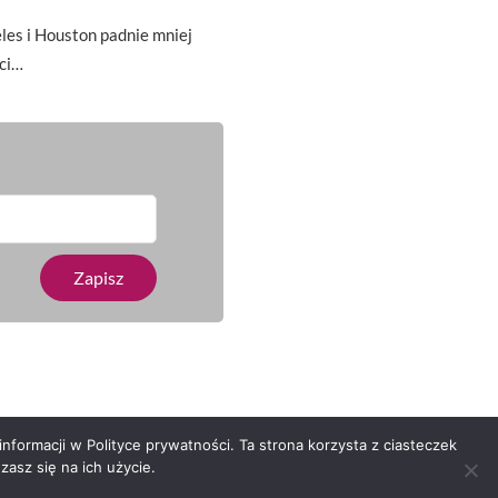
es i Houston padnie mniej
ci…
nformacji w Polityce prywatności. Ta strona korzysta z ciasteczek
asz się na ich użycie.