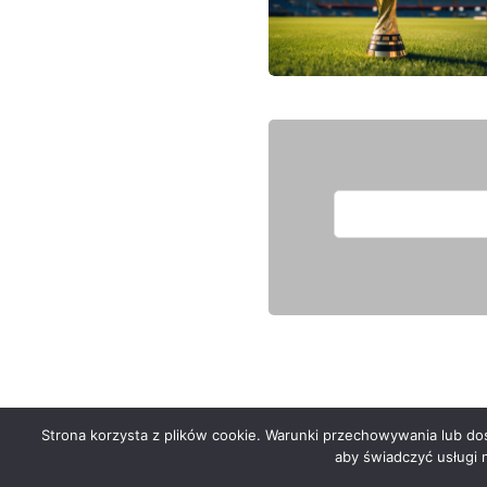
Strona korzysta z plików cookie. Warunki przechowywania lub dost
Serwis zaprojektował
Grzegorz Sztank
.
aby świadczyć usługi 