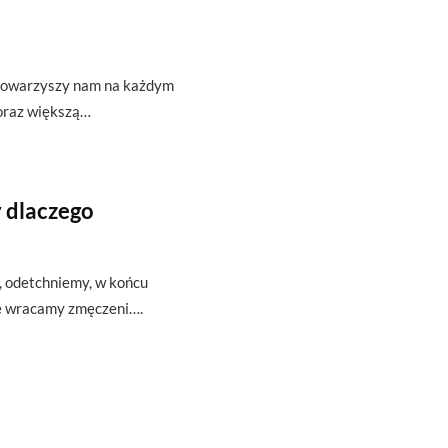
t towarzyszy nam na każdym
oraz większą…
 dlaczego
ę, odetchniemy, w końcu
że wracamy zmęczeni….