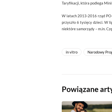
Taryfikacji, która podlega Min
W latach 2013-2016 rząd PO-P
przyszło 6 tysięcy dzieci. W l
niektóre samorządy – m.in. Cz
in vitro
Narodowy Prog
Powiązane art