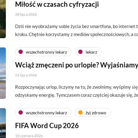
Miłość w czasach cyfryzacji
28 lipca 2026
Dziś nie wyobrażamy sobie życia bez smartfona, bo interne
kroku. Chętnie korzystamy z mediów społecznościowych, a c
wszechstronny lekarz
lekarz
Wciąż zmęczeni po urlopie? Wyjaśniamy
21 lipca 2026
Rozpoczynając urlop, liczymy na to, że zwolnimy, wyśpimy si
odzyskamy energię. Tymczasem coraz częściej okazuje się, 
wszechstronny lekarz
żyj zdrowo
FIFA Word Cup 2026
10 czerwca 2026