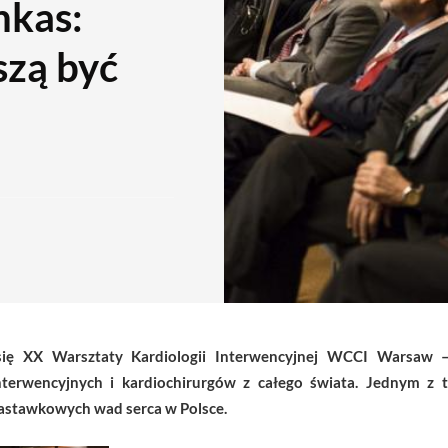
nkas:
szą być
 się XX Warsztaty Kardiologii Interwencyjnej WCCI Warsa
terwencyjnych i kardiochirurgów z całego świata. Jednym z
astawkowych wad serca w Polsce.