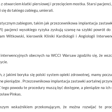
 otwarciem klatki piersiowej i przecięciem mostka. Starsi pacjenci,
 się do takiego zabiegu, umierali.
listycznym zabiegom, takim jak przezcewnikowa implantacja zastawki
VI) pacjenci wysokiego ryzyka zyskują szansę na szybki powrót do
m Witkowski, kierownik Kliniki Kardiologii i Angiologii Interwen
 interwencyjnych obecnych na WCCI Warsaw zgodziło się, że wszcz
ycie.
 z jakimi boryka się polski system opieki zdrowotnej, mamy poczuc
dane pieniądze . Przezcewnikowa implantacja zastawki aortalnej przy
Z tego powodu te procedury muszą być dostępne, a pieniądze na ich 
osław Pinkas.
pszym wskaźnikiem przekonującym, że można rozwijać te proce