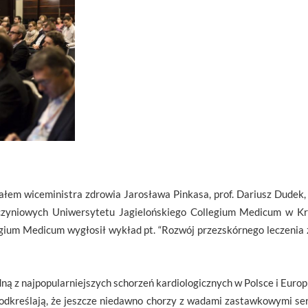
iałem wiceministra zdrowia Jarosława Pinkasa, prof. Dariusz Dudek, k
czyniowych Uniwersytetu Jagielońskiego Collegium Medicum w K
egium Medicum wygłosił wykład pt. “Rozwój przezskórnego leczenia
 z najpopularniejszych schorzeń kardiologicznych w Polsce i Europi
 podkreślają, że jeszcze niedawno chorzy z wadami zastawkowymi se