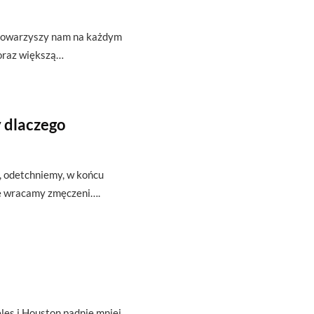
t towarzyszy nam na każdym
oraz większą…
 dlaczego
ę, odetchniemy, w końcu
że wracamy zmęczeni….
es i Houston padnie mniej