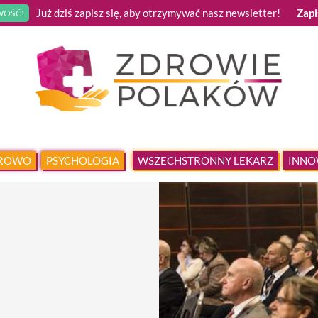
Już dziś zapisz się, aby otrzymywać nasz newsletter!
Zapi
OŚĆ!
DROWO
PSYCHOLOGIA
WSZECHSTRONNY LEKARZ
INNO