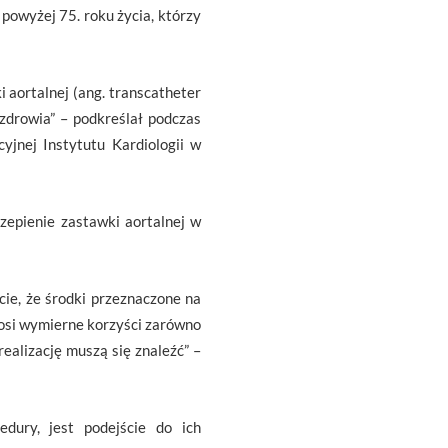
 powyżej 75. roku życia, którzy
 aortalnej (ang. transcatheter
 zdrowia” – podkreślał podczas
cyjnej Instytutu Kardiologii w
epienie zastawki aortalnej w
ie, że środki przeznaczone na
nosi wymierne korzyści zarówno
realizację muszą się znaleźć” –
dury, jest podejście do ich