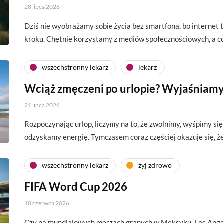
28 lipca 2026
Dziś nie wyobrażamy sobie życia bez smartfona, bo interne
kroku. Chętnie korzystamy z mediów społecznościowych, a c
wszechstronny lekarz
lekarz
Wciąż zmęczeni po urlopie? Wyjaśniamy
21 lipca 2026
Rozpoczynając urlop, liczymy na to, że zwolnimy, wyśpimy si
odzyskamy energię. Tymczasem coraz częściej okazuje się, 
wszechstronny lekarz
żyj zdrowo
FIFA Word Cup 2026
10 czerwca 2026
Czy na mundialowych meczach granych w Meksyku, Los Angel