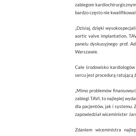
zabiegom kardiochirurgicznym z
bardzo często nie kwalifikowali
„Dzisiaj, dzięki wysokospecja
aortic valve implantation, TA
panelu dyskusyjnego prof. Ada
Warszawie.
Całe środowisko kardiologów
sercu jest procedurą ratującą ż
„Mimo problemów finansowych,
zabiegi TAVI, to najlepiej wy
dla pacjentów, jak i systemu. 
zapowiedział wiceminister Jar
Zdaniem wiceministra najle