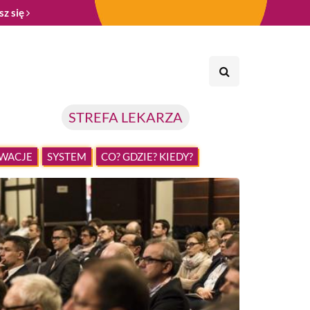
sz się
STREFA LEKARZA
WACJE
SYSTEM
CO? GDZIE? KIEDY?