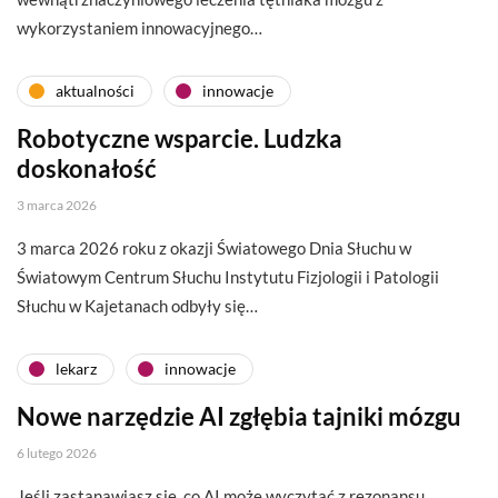
wykorzystaniem innowacyjnego…
aktualności
innowacje
Robotyczne wsparcie. Ludzka
doskonałość
3 marca 2026
3 marca 2026 roku z okazji Światowego Dnia Słuchu w
Światowym Centrum Słuchu Instytutu Fizjologii i Patologii
Słuchu w Kajetanach odbyły się…
lekarz
innowacje
Nowe narzędzie AI zgłębia tajniki mózgu
6 lutego 2026
Jeśli zastanawiasz się, co AI może wyczytać z rezonansu