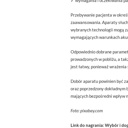
✓ wymagania i oczekiwania pa
Przebywanie pacjenta w okreś
zaawansowania. Aparaty słucho
wybranych technologii mogą z
wymagających warunkach akus
Odpowiednio dobrane parametr
prowadzonych w pobliżu, a ta
jest łatwy, ponieważ wrażenia
Dobór aparatu powinien być z
oraz poprzedzony dokładnym 
mających bezpośredni wpływ n
Foto: pixabay.com
Link do nagrania: Wybór i d