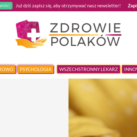
Już dziś zapisz się, aby otrzymywać nasz newsletter!
Zapi
OŚĆ!
DROWO
PSYCHOLOGIA
WSZECHSTRONNY LEKARZ
INNO