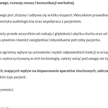
wego, rozwoju mowy i komunikacji werbalnej.
ego jest złożony i odbywa się w kilku etapach. Warunkiem prawidł
nostyka audiologiczna oraz współpraca z pacjentem.
ży przede wszystkim od rodzaju i głębokości ubytku słuchu oraz od
u powinno również uwzględniać indywidualne potrzeby pacjenta.
a ogromny wpływ na ustawienie i wybór odpowiednich funkcji w urzą
z wykorzystywaną w nich technologię, należy wziąć pod uwagę nie ty
h, mających wpływ na dopasowanie aparatów słuchowych, zalicz
kim żyje pacjent,
ywności,