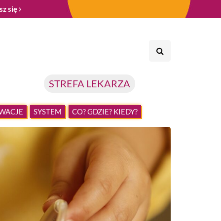
sz się
STREFA LEKARZA
WACJE
SYSTEM
CO? GDZIE? KIEDY?