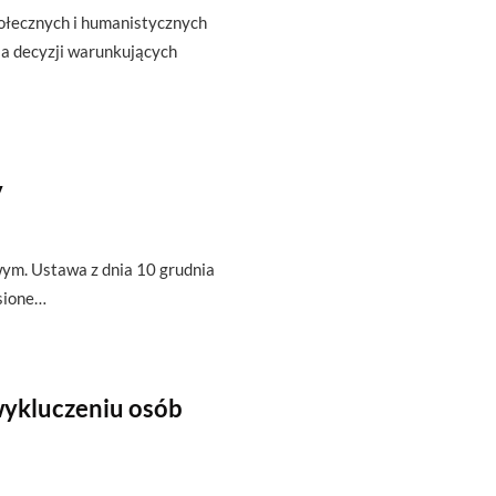
połecznych i humanistycznych
la decyzji warunkujących
y
ym. Ustawa z dnia 10 grudnia
esione…
ykluczeniu osób