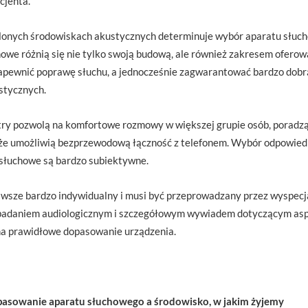
cjenta.
lonych środowiskach akustycznych determinuje wybór aparatu słuch
we różnią się nie tylko swoją budową, ale również zakresem oferowa
apewnić poprawę słuchu, a jednocześnie zagwarantować bardzo dobrą
tycznych.
y pozwolą na komfortowe rozmowy w większej grupie osób, poradzą
kże umożliwią bezprzewodową łączność z telefonem. Wybór odpowied
 słuchowe są bardzo subiektywne.
awsze bardzo indywidualny i musi być przeprowadzany przez wyspecj
badaniem audiologicznym i szczegółowym wywiadem dotyczącym as
a prawidłowe dopasowanie urządzenia.
opasowanie aparatu słuchowego a środowisko, w jakim żyjemy