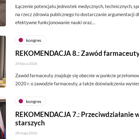
Łączenie potencjału jednostek medycznych, technicznych, s
na rzecz zdrowia publicznego to dostarczanie argumentacji d
efektywne funkcjonowanie nauki oraz…
kongres
REKOMENDACJA 8.: Zawód farmaceut
24 lipca 2026
Zawód farmaceuty znajduje się obecnie w punkcie przełomow
2020 r. o zawodzie farmaceuty, a także doświadczenia wyni
kongres
REKOMENDACJA 7.: Przeciwdziałanie w
starszych
28 maja 2026