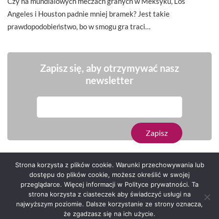
Czy na mundialowych meczach granych w Meksyku, Los
Angeles i Houston padnie mniej bramek? Jest takie
prawdopodobieństwo, bo w smogu gra traci…
Zapisz się, aby otrzymywać nasz
newsletter
Strona korzysta z plików cookie. Warunki przechowywania lub
dostępu do plików cookie, możesz określić w swojej
przeglądarce. Więcej informacji w Polityce prywatności. Ta
Serwis zaprojektował
Grzegorz Sztank
.
strona korzysta z ciasteczek aby świadczyć usługi na
najwyższym poziomie. Dalsze korzystanie ze strony oznacza,
że zgadzasz się na ich użycie.