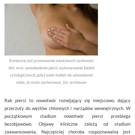
Konieczne jest promowanie właściwych zachowań
dot. m.in. samobadania piersi, wykonywania badań
cytologicznych, gdyż wiele kobiet nie uświadamia
sobie, że może zachorować. fot. archiwum
Rak piersi to nowotwór rozwijający się miejscowo, dający
przerzuty do węzłów chłonnych i narządów wewnętrznych. W
początkowym stadium nowotwór piersi przebiega
bezobjawowo. Objawy kliniczne zależą od stadium
zaawansowania. Najczęściej choroba rozpoznawalna jest