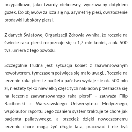
przypadkowo, jako twardy niebolesny, wyczuwalny dotykiem
guzek. Do objawów zalicza się np. asymetrię piesi, owrzodzenie
brodawki lub skóry piersi.
Z danych Światowej Organizacji Zdrowia wynika, że rocznie na
świecie raka piersi rozpoznaje się u 1,7 mln kobiet, a ok. 500
tys. umiera z tego powodu.
Szczególnie trudna jest sytuacja kobiet z zaawansowanym
nowotworem, tymczasem poświęca się mało uwagi. „Rocznie na
leczenie raka piersi z budżetu państwa wydaje się ok. 500 mln
zł, niestety tylko niewielką część tych nakładów przeznacza się
na leczenie zaawansowanego raka piersi” – zauważa Filip
Raciborski z Warszawskiego Uniwersytetu Medycznego,
współautor raportu. Jego zdaniem system traktuje te chore jak
pacjenta paliatywnego, a przecież dzięki nowoczesnemu
leczeniu chore mogą żyć długie lata, pracować i nie być