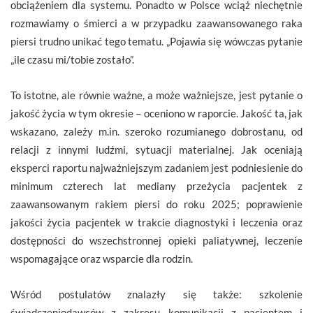
obciążeniem dla systemu. Ponadto w Polsce wciąż niechętnie
rozmawiamy o śmierci a w przypadku zaawansowanego raka
piersi trudno unikać tego tematu. „Pojawia się wówczas pytanie
„ile czasu mi/tobie zostało”.
To istotne, ale równie ważne, a może ważniejsze, jest pytanie o
jakość życia w tym okresie – oceniono w raporcie. Jakość ta, jak
wskazano, zależy m.in. szeroko rozumianego dobrostanu, od
relacji z innymi ludźmi, sytuacji materialnej. Jak oceniają
eksperci raportu najważniejszym zadaniem jest podniesienie do
minimum czterech lat mediany przeżycia pacjentek z
zaawansowanym rakiem piersi do roku 2025; poprawienie
jakości życia pacjentek w trakcie diagnostyki i leczenia oraz
dostępności do wszechstronnej opieki paliatywnej, leczenie
wspomagające oraz wsparcie dla rodzin.
Wśród postulatów znalazły się także: szkolenie
świadczeniodawców z zakresu komunikacji z pacjentem i