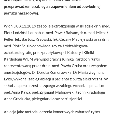
przeprowadzenie zabiegu z zapewnieniem odpowiedniej
perfuzji narządowej.
W dniu 08.11.2019 zespół elektrofizjologii w składzie dr n. med.
Piotr Lodziński, dr hab. n. med. Paweł Balsam, dr n. med. Michał
Peller, lek. Bartosz Krzowski, lek. Cezary Maciejewski oraz dr n.
med. Piotr Ścisło odpowiadający za śródzabiegową
echokardiografię przezprzełykową z I Katedry i Kliniki
Kardiologii WUM we współpracy z Kliniką Kardiochirurgii
reprezentowaną przez dra n. med. Pawła Czuba oraz zespołem
anestezjologów: Dr Dorota Komorowska, Dr Maria Zygmunt
Łyko, wykonał zabieg ablacji u pacjenta z burzą elektryczną. W
skład zespołu uczestniczącego w zabiegu wchodzili ponadto:
piel. Anna Kawa, piel. Zygmunt Malinowski, technik radiologii
Anna Grodzicka, pielęgniarki oraz perfuzjoniści.
Ablacja jako metoda leczenia komorowych zaburzeń rytmu