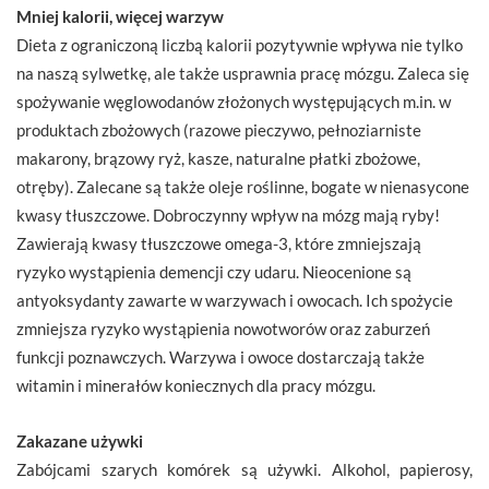
Mniej kalorii, więcej warzyw
Dieta z ograniczoną liczbą kalorii pozytywnie wpływa nie tylko
na naszą sylwetkę, ale także usprawnia pracę mózgu. Zaleca się
spożywanie węglowodanów złożonych występujących m.in. w
produktach zbożowych (razowe pieczywo, pełnoziarniste
makarony, brązowy ryż, kasze, naturalne płatki zbożowe,
otręby). Zalecane są także oleje roślinne, bogate w nienasycone
kwasy tłuszczowe. Dobroczynny wpływ na mózg mają ryby!
Zawierają kwasy tłuszczowe omega-3, które zmniejszają
ryzyko wystąpienia demencji czy udaru. Nieocenione są
antyoksydanty zawarte w warzywach i owocach. Ich spożycie
zmniejsza ryzyko wystąpienia nowotworów oraz zaburzeń
funkcji poznawczych. Warzywa i owoce dostarczają także
witamin i minerałów koniecznych dla pracy mózgu.
Zakazane używki
Zabójcami szarych komórek są używki. Alkohol, papierosy,