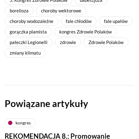
borelioza
choroby wektorowe
choroby wodozależne
fale chłodów
fale upałów
gorączka plamista
kongres Zdrowie Polaków
pałeczki Legionelli
zdrowie
Zdrowie Polaków
zmiany klimatu
Powiązane artykuły
kongres
REKOMENDACJA 8.: Promowanie