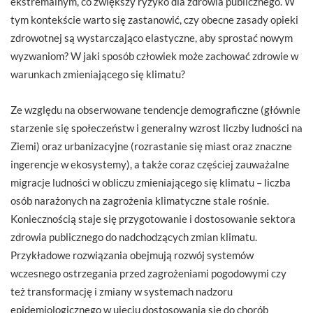
ekstremalnym, co zwiększy ryzyko dla zdrowia publicznego. W
tym kontekście warto się zastanowić, czy obecne zasady opieki
zdrowotnej są wystarczająco elastyczne, aby sprostać nowym
wyzwaniom? W jaki sposób człowiek może zachować zdrowie w
warunkach zmieniającego się klimatu?
Ze względu na obserwowane tendencje demograficzne (głównie
starzenie się społeczeństw i generalny wzrost liczby ludności na
Ziemi) oraz urbanizacyjne (rozrastanie się miast oraz znaczne
ingerencje w ekosystemy), a także coraz częściej zauważalne
migracje ludności w obliczu zmieniającego się klimatu – liczba
osób narażonych na zagrożenia klimatyczne stale rośnie.
Koniecznością staje się przygotowanie i dostosowanie sektora
zdrowia publicznego do nadchodzących zmian klimatu.
Przykładowe rozwiązania obejmują rozwój systemów
wczesnego ostrzegania przed zagrożeniami pogodowymi czy
też transformację i zmiany w systemach nadzoru
epidemiologicznego w ujęciu dostosowania się do chorób