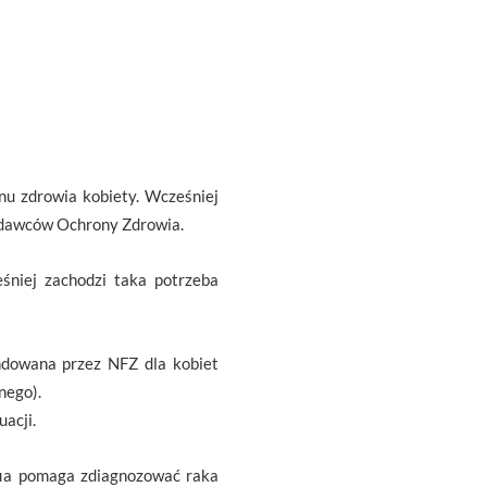
nu zdrowia kobiety. Wcześniej
codawców Ochrony Zdrowia.
niej zachodzi taka potrzeba
undowana przez NFZ dla kobiet
nego).
acji.
ia pomaga zdiagnozować raka