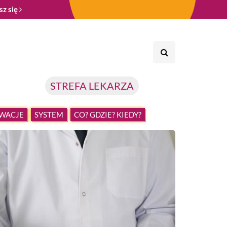
sz się
STREFA LEKARZA
WACJE
SYSTEM
CO? GDZIE? KIEDY?