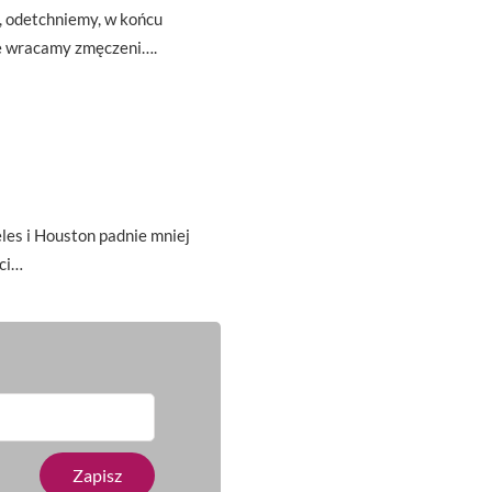
ę, odetchniemy, w końcu
że wracamy zmęczeni….
es i Houston padnie mniej
ci…