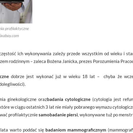
ia profilaktyczne
pixabay.com
 częstość ich wykonywania zależy przede wszystkim od wieku i sta
arzem rodzinnym – zaleca Bożena Janicka, prezes Porozumienia Pra
iczne
dobrze jest wykonać już w wieku 18 lat – chyba że wcześ
dolegliwości).
nia ginekologiczne oraz
badania cytologiczne
(cytologia jest ref
 które w ciągu ostatnich 3 lat nie miały pobranego wymazu cytologicz
wać profilaktycznie
samobadanie piersi
, wykonywane tuż po menstru
 lata warto poddać się
badaniom mammograficznym
(mammograf