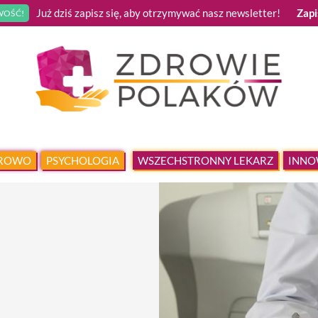
Już dziś zapisz się, aby otrzymywać nasz newsletter!
Zapi
OŚĆ!
DROWO
PSYCHOLOGIA
WSZECHSTRONNY LEKARZ
INNO