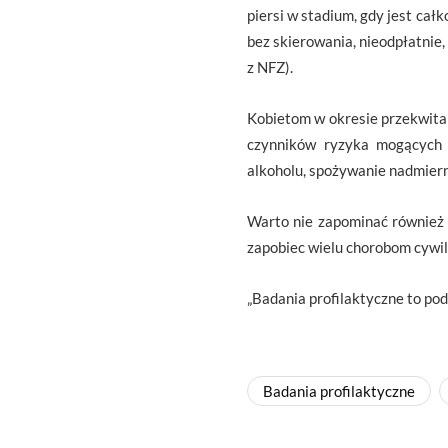
piersi w stadium, gdy jest ca
bez skierowania, nieodpłatnie
z NFZ).
Kobietom w okresie przekwitan
czynników ryzyka mogących m
alkoholu, spożywanie nadmiernej
Warto nie zapominać również
zapobiec wielu chorobom cywili
„Badania profilaktyczne to po
Badania profilaktyczne