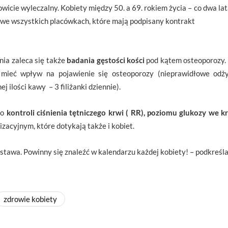
łkowicie wyleczalny. Kobiety między 50. a 69. rokiem życia – co dwa
, we wszystkich placówkach, które mają podpisany kontrakt
ia zaleca się także
badania gęstości kości
pod kątem osteoporozy. 
ieć wpływ na pojawienie się osteoporozy (nieprawidłowe odżywi
 ilości kawy – 3 filiżanki dziennie).
 o
kontroli ciśnienia tętniczego krwi ( RR), poziomu glukozy we kr
zacyjnym, które dotykają także i kobiet.
dstawa. Powinny się znaleźć w kalendarzu każdej kobiety! – podkreśl
zdrowie kobiety