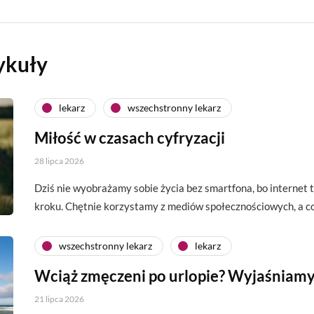
ykuły
lekarz
wszechstronny lekarz
Miłość w czasach cyfryzacji
28 lipca 2026
Dziś nie wyobrażamy sobie życia bez smartfona, bo interne
kroku. Chętnie korzystamy z mediów społecznościowych, a c
wszechstronny lekarz
lekarz
Wciąż zmęczeni po urlopie? Wyjaśniamy
21 lipca 2026