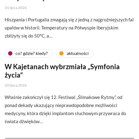
31 lipca 2026
Hiszpania i Portugalia zmagają się z jedną z najgroźniejszych fal
upałów w historii. Temperatury na Półwyspie Iberyjskim
zbliżyły się do 50°C, a…
co? gdzie? kiedy?
aktualności
W Kajetanach wybrzmiała „Symfonia
życia”
20 lipca 2026
Właśnie zakończył się 12. Festiwal „Ślimakowe Rytmy”, od
ponad dekady ukazujący nieprawdopodobne możliwości
medycyny, która dzięki implantom słuchowym przywraca do
świata dźwięków…