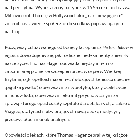
nad penicyliną. Wypuszczony na rynek w 1955 roku pod nazwą
Miltown zrobił furorę w Hollywood jako „martini w pigułce” i
zmienił nastawienie społeczne do środków poprawiających
nastrój.
Począwszy od używanego od tysięcy lat opium, z
Historii leków w
pigułce
dowiadujemy się, jak rozliczne medykamenty zmieniły
nasze życie. Thomas Hager opowiada między innymi o
zapomnianej pionierce szczepień przeciw ospie w Wielkiej
Brytanii, o „kropelkach nasennych” służących temu, co obecnie
„pigułka gwałtu”, o pierwszym antybiotyku, który ocalił życie
milionów ludzi, o pierwszym leku antypsychotycznym, za
sprawą którego opustoszały szpitale dla obłąkanych, a także o
Viagrze, statynach i otwierających nową epokę medycyny
przeciwciałach monoklonalnych.
Opowieści o lekach, które Thomas Hager zebrał w tej książce,