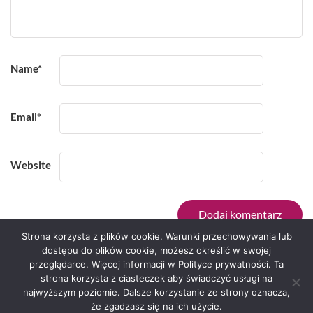
Name
*
Email
*
Website
Strona korzysta z plików cookie. Warunki przechowywania lub
dostępu do plików cookie, możesz określić w swojej
przeglądarce. Więcej informacji w Polityce prywatności. Ta
Serwis zaprojektował
Grzegorz Sztank
.
strona korzysta z ciasteczek aby świadczyć usługi na
najwyższym poziomie. Dalsze korzystanie ze strony oznacza,
że zgadzasz się na ich użycie.