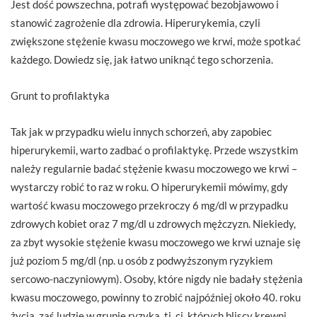
Jest dość powszechna, potrafi występować bezobjawowo i
stanowić zagrożenie dla zdrowia. Hiperurykemia, czyli
zwiększone stężenie kwasu moczowego we krwi, może spotkać
każdego. Dowiedz się, jak łatwo uniknąć tego schorzenia.
Grunt to profilaktyka
Tak jak w przypadku wielu innych schorzeń, aby zapobiec
hiperurykemii, warto zadbać o profilaktykę. Przede wszystkim
należy regularnie badać stężenie kwasu moczowego we krwi –
wystarczy robić to raz w roku. O hiperurykemii mówimy, gdy
wartość kwasu moczowego przekroczy 6 mg/dl w przypadku
zdrowych kobiet oraz 7 mg/dl u zdrowych mężczyzn. Niekiedy,
za zbyt wysokie stężenie kwasu moczowego we krwi uznaje się
już poziom 5 mg/dl (np. u osób z podwyższonym ryzykiem
sercowo-naczyniowym). Osoby, które nigdy nie badały stężenia
kwasu moczowego, powinny to zrobić najpóźniej około 40. roku
życia, zaś ludzie w grupie ryzyka, tj. ci, których bliscy krewni