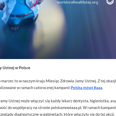
 Ustnej w Polsce
 marzec to w naszym kraju Miesiąc Zdrowia Jamy Ustnej. Z tej okazj
ealizowane w ramach całorocznej kampanii
Polska mówi #aaa
.
my Ustnej może włączyć się każdy lekarz dentysta, higienistka, asy
owość do współpracy na stronie polskamowiaaa.pl. W ramach kampani
zeglądy diagnostyczne w gabinetach, które włączyły się do tej akcji.