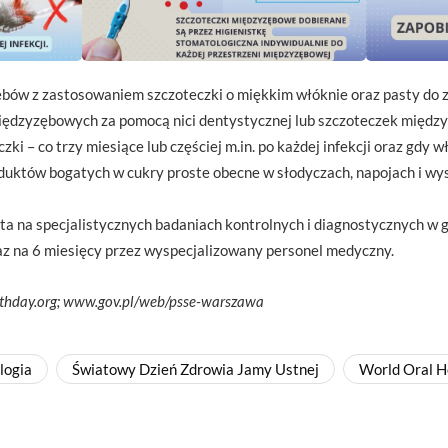
bów z zastosowaniem szczoteczki o miękkim włóknie oraz pasty do z
iędzyzębowych za pomocą nici dentystycznej lub szczoteczek międz
i – co trzy miesiące lub częściej m.in. po każdej infekcji oraz gdy w
duktów bogatych w cukry proste obecne w słodyczach, napojach i w
ta na specjalistycznych badaniach kontrolnych i diagnostycznych w 
z na 6 miesięcy przez wyspecjalizowany personel medyczny.
althday.org; www.gov.pl/web/psse-warszawa
logia
Światowy Dzień Zdrowia Jamy Ustnej
World Oral H