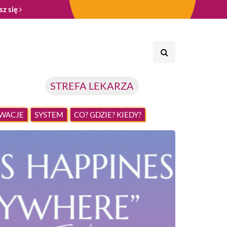
sz się
STREFA LEKARZA
WACJE
SYSTEM
CO? GDZIE? KIEDY?