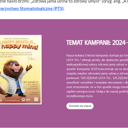
zne hasło brzmi: „Zdrowa jama ustna to zdrowy umysł” (oryg. ang. „
warzystwo Stomatologiczne (PTS)
.