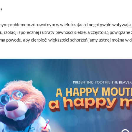
y?
ym problemem zdrowotnym w wielu krajach i negatywnie wpływają na
, izolacji społecznej i utraty pewności siebie, a często są powiązan
a powodu, aby cierpieć: większości schorzeń jamy ustnej można w duż