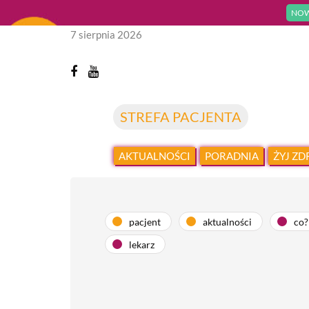
NOW
7 sierpnia 2026
STREFA PACJENTA
AKTUALNOŚCI
PORADNIA
ŻYJ Z
pacjent
aktualności
co?
lekarz