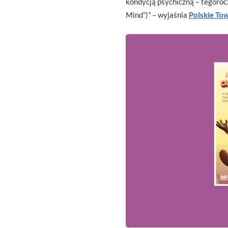
kondycją psychiczną – tegoroc
Mind”)” – wyjaśnia
Polskie To