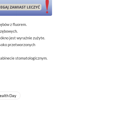
ębów z fluorem.
yzębowych.
łókno jest wyraźnie zużyte.
ysoko przetworzonych
gabinecie stomatologicznym.
ealth Day