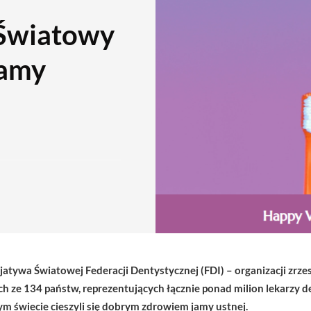
 Światowy
Jamy
jatywa Światowej Federacji Dentystycznej (FDI) – organizacji zrz
 ze 134 państw, reprezentujących łącznie ponad milion lekarzy de
łym świecie cieszyli się dobrym zdrowiem jamy ustnej.