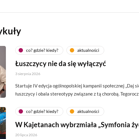
ykuły
co? gdzie? kiedy?
aktualności
Łuszczycy nie da się wyłączyć
3 sierpnia 2026
Startuje IV edycja ogólnopolskiej kampanii społecznej „Daj si
łuszczycy i obala stereotypy związane z tą chorobą. Tegoroc
co? gdzie? kiedy?
aktualności
W Kajetanach wybrzmiała „Symfonia ży
20 lipca 2026