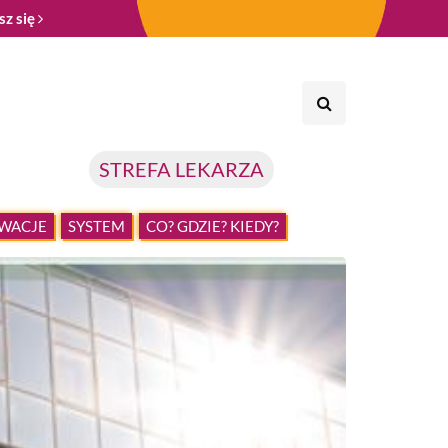
sz się
STREFA LEKARZA
WACJE
SYSTEM
CO? GDZIE? KIEDY?