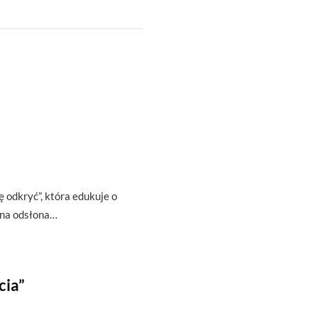
ę odkryć”, która edukuje o
zna odsłona…
cia”