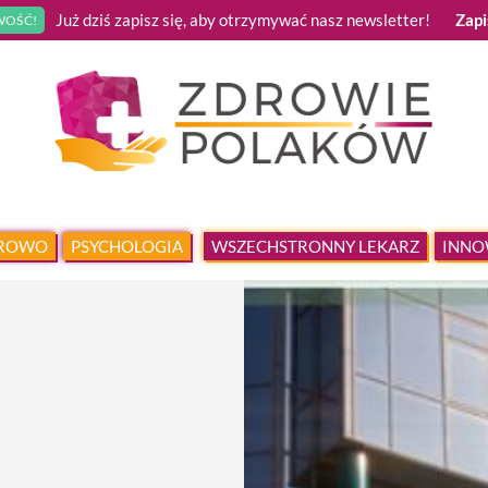
Już dziś zapisz się, aby otrzymywać nasz newsletter!
Zapi
OŚĆ!
DROWO
PSYCHOLOGIA
WSZECHSTRONNY LEKARZ
INNO