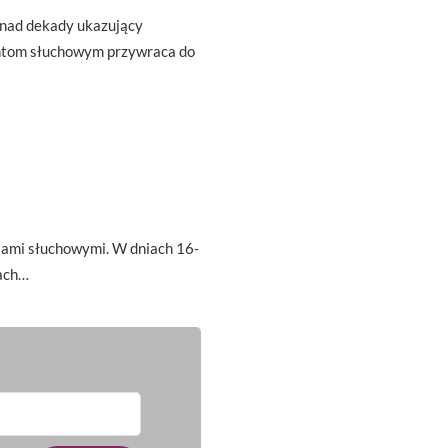
onad dekady ukazujący
antom słuchowym przywraca do
tami słuchowymi. W dniach 16-
ach…