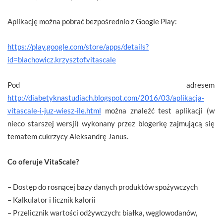
Aplikację można pobrać bezpośrednio z Google Play:
https://play.google.com/store/apps/details?
id=blachowicz.krzysztof.vitascale
Pod adresem
http://diabetyknastudiach.blogspot.com/2016/03/aplikacja-
vitascale-i-juz-wiesz-ile.html
można znaleźć test aplikacji (w
nieco starszej wersji) wykonany przez blogerkę zajmującą się
tematem cukrzycy Aleksandrę Janus.
Co oferuje VitaScale?
– Dostęp do rosnącej bazy danych produktów spożywczych
– Kalkulator i licznik kalorii
– Przelicznik wartości odżywczych: białka, węglowodanów,