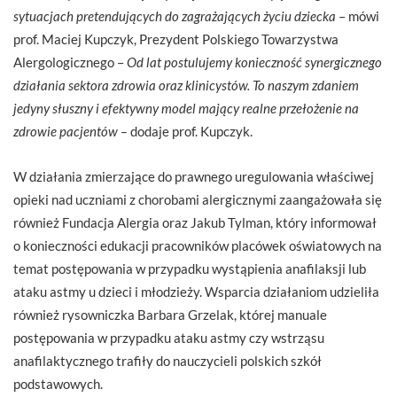
sytuacjach pretendujących do zagrażających życiu dziecka
– mówi
prof. Maciej Kupczyk, Prezydent Polskiego Towarzystwa
Alergologicznego –
Od lat postulujemy konieczność synergicznego
działania sektora zdrowia oraz klinicystów. To naszym zdaniem
jedyny słuszny i efektywny model mający realne przełożenie na
zdrowie pacjentów –
dodaje prof. Kupczyk.
W działania zmierzające do prawnego uregulowania właściwej
opieki nad uczniami z chorobami alergicznymi zaangażowała się
również Fundacja Alergia oraz Jakub Tylman, który informował
o konieczności edukacji pracowników placówek oświatowych na
temat postępowania w przypadku wystąpienia anafilaksji lub
ataku astmy u dzieci i młodzieży. Wsparcia działaniom udzieliła
również rysowniczka Barbara Grzelak, której manuale
postępowania w przypadku ataku astmy czy wstrząsu
anafilaktycznego trafiły do nauczycieli polskich szkół
podstawowych.