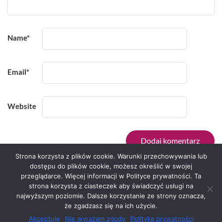
Name
*
Email
*
Website
Strona korzysta z plików cookie. Warunki przechowywania lub
dostępu do plików cookie, możesz określić w swojej
przeglądarce. Więcej informacji w Polityce prywatności. Ta
Serwis zaprojektował
Grzegorz Sztank
.
strona korzysta z ciasteczek aby świadczyć usługi na
najwyższym poziomie. Dalsze korzystanie ze strony oznacza,
że zgadzasz się na ich użycie.
Akceptuję
Nie wyrażam zgody
Polityka prywatności