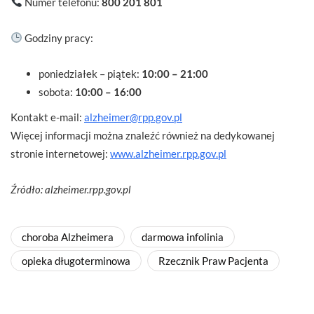
Numer telefonu:
800 201 801
Godziny pracy:
poniedziałek – piątek:
10:00 – 21:00
sobota:
10:00 – 16:00
Kontakt e-mail:
alzheimer@rpp.gov.pl
Więcej informacji można znaleźć również na dedykowanej
stronie internetowej:
www.alzheimer.rpp.gov.pl
Źródło: alzheimer.rpp.gov.pl
choroba Alzheimera
darmowa infolinia
opieka długoterminowa
Rzecznik Praw Pacjenta